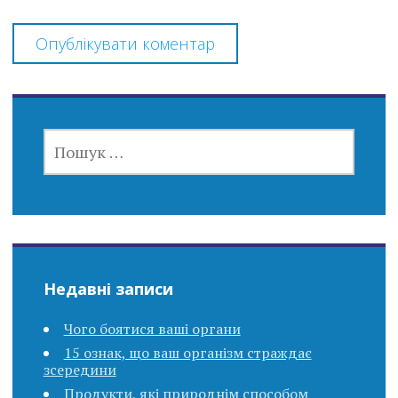
ПОШУК:
Недавні записи
Чого боятися ваші органи
15 ознак, що ваш організм страждає
зсередини
Продукти, які природнім способом