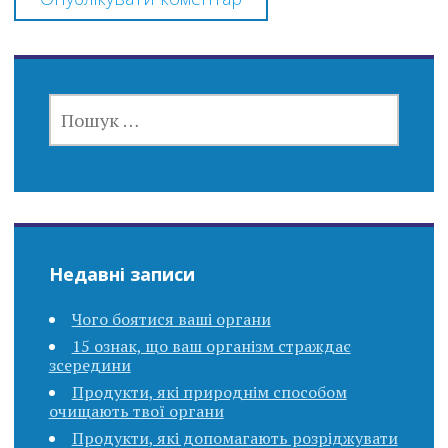
ПОШУК:
Недавні записи
Чого боятися ваші органи
15 ознак, що ваш організм страждає
зсередини
Продукти, які природнім способом
очищають твої органи
Продукти, які допомагають розріджувати