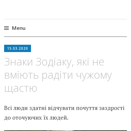
Menu
Skip
to
15.03.2020
content
Знаки Зодіаку, які не
вміють радіти чужому
щастю
Всі люди здатні відчувати почуття заздрості
до оточуючих їх людей.