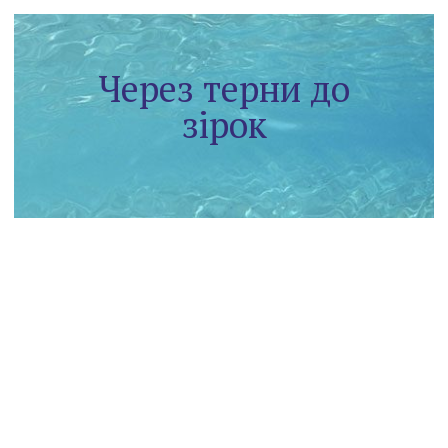
Через терни до
зірок