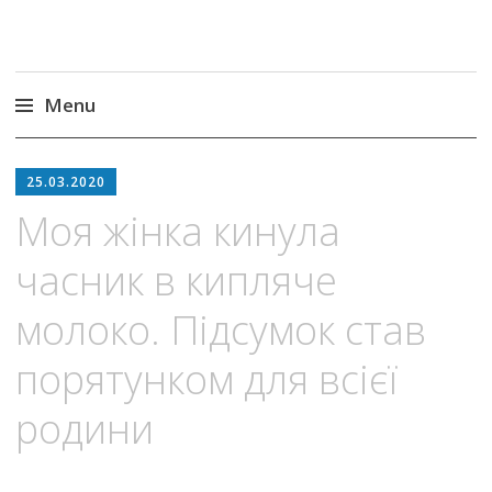
Menu
Skip
to
25.03.2020
content
Моя жінка кинула
часник в кипляче
молоко. Підсумок став
порятунком для всієї
родини