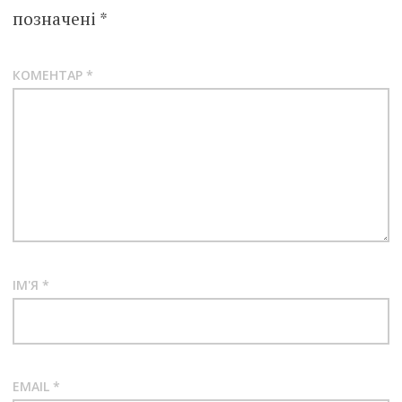
позначені
*
КОМЕНТАР
*
ІМ'Я
*
EMAIL
*