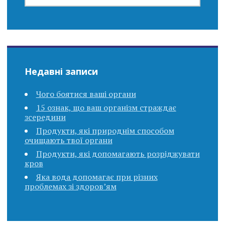
Недавні записи
Чого боятися ваші органи
15 ознак, що ваш організм страждає
зсередини
Продукти, які природнім способом
очищають твої органи
Продукти, які допомагають розріджувати
кров
Яка вода допомагає при різних
проблемах зі здоров’ям