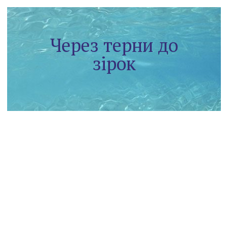
Через терни до
зірок