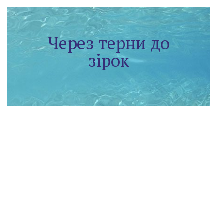
Через терни до
зірок