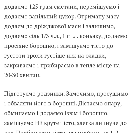
додаємо 125 грам сметани, перемішуємо і
додаємо ванільний цукор. Отриману масу
додаєм до дріжджової маси і залишимо,
додаємо сіль 1/3 ч.л., 1 ст.л. коньяку, додаємо
просіяне борошно, і замішуємо тісто до
густоти трохи густіше ніж на оладки,
закриваємо і прибираємо в тепле місце на
20-30 хвилин.
Підготуємо родзинки. Замочимо, просушимо
і обваляти його в борошні. Дістаємо опару,
обминаємо і додаємо ізюм і борошно,
замішуємо НЕ круте тісто, злегка липнуче до
рук. Прибираємо тісто для підйому на 1-2