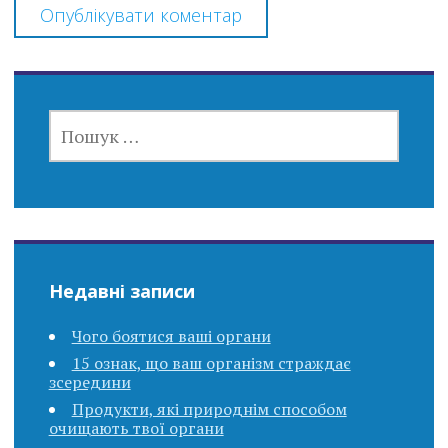
ПОШУК:
Недавні записи
Чого боятися ваші органи
15 ознак, що ваш організм страждає
зсередини
Продукти, які природнім способом
очищають твої органи