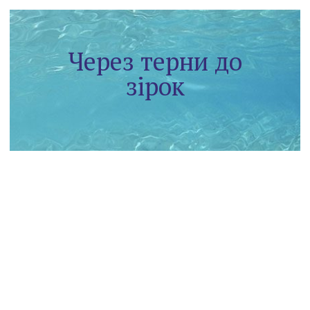
Через терни до
зірок