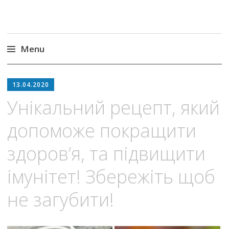
Menu
Skip
to
13.04.2020
content
Унікальний рецепт, який
допоможе покращити
здоров’я, та підвищити
імунітет! Збережіть щоб
не загубити!