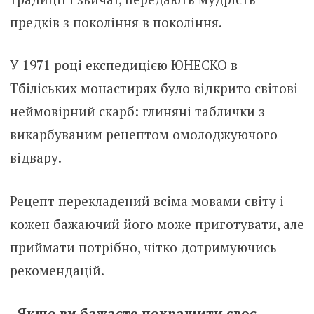
предків з покоління в покоління.
У 1971 році експедицією ЮНЕСКО в
Тбіліських монастирях було відкрито світові
неймовірний скарб: глиняні таблички з
викарбуваним рецептом омолоджуючого
відвару.
Рецепт перекладений всіма мовами світу і
кожен бажаючий його може приготувати, але
приймати потрібно, чітко дотримуючись
рекомендацій.
Якщо ви бажаєте покращити своє