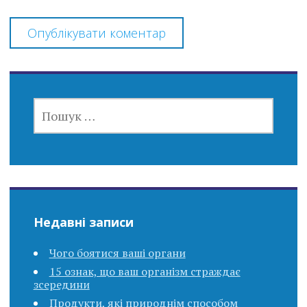
ПОШУК:
Недавні записи
Чого боятися ваші органи
15 ознак, що ваш організм страждає
зсередини
Продукти, які природнім способом