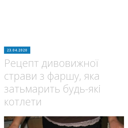
23.04.2020
Рецепт дивовижної
страви з фаршу, яка
затьмарить будь-які
котлети