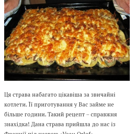
Ця страва набагато цікавіша за звичайні
котлети. Її приготування у Вас займе не
більше години. Такий рецепт – справжня
знахідка! Дана страва прийшла до нас із
Франції під назвою «Veau Orlof».