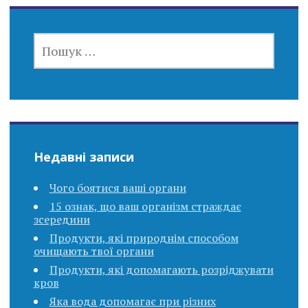
ПОШУК:
Недавні записи
Чого боятися ваші органи
15 ознак, що ваш організм страждає
зсередини
Продукти, які природнім способом
очищають твої органи
Продукти, які допомагають розріджувати
кров
Яка вода допомагає при різних