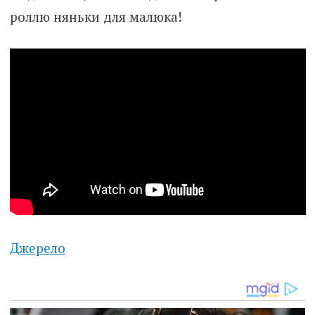
роллю няньки для малюка!
Джерело