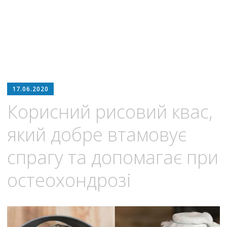
17.06.2020
Корисний рисовий квас,
який добре втамовує
спрагу та допомагає при
остеохондрозі