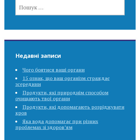
ПОШУК:
Недавні записи
Чого боятися ваші органи
15 ознак, що ваш організм страждає
зсередини
Продукти, які природнім способом
очищають твої органи
Продукти, які допомагають розріджувати
кров
Яка вода допомагає при різних
проблемах зі здоров’ям