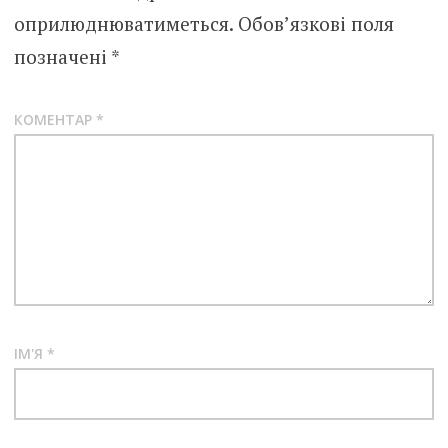
оприлюднюватиметься.
Обов’язкові поля
позначені
*
КОМЕНТАР
*
ІМ'Я
*