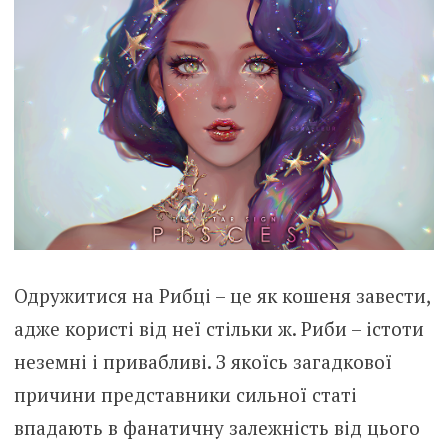
Одружитися на Рибці – це як кошеня завести,
адже користі від неї стільки ж. Риби – істоти
неземні і привабливі. З якоїсь загадкової
причини представники сильної статі
впадають в фанатичну залежність від цього