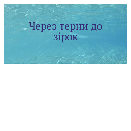
Через терни до
зірок