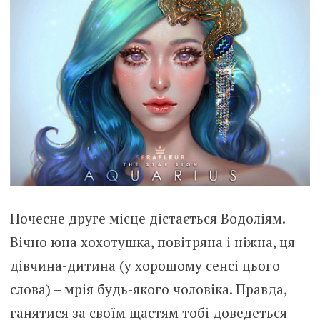
Почесне друге місце дістається Водоліям.
Вічно юна хохотушка, повітряна і ніжна, ця
дівчина-дитина (у хорошому сенсі цього
слова) – мрія будь-якого чоловіка. Правда,
ганятися за своїм щастям тобі доведеться