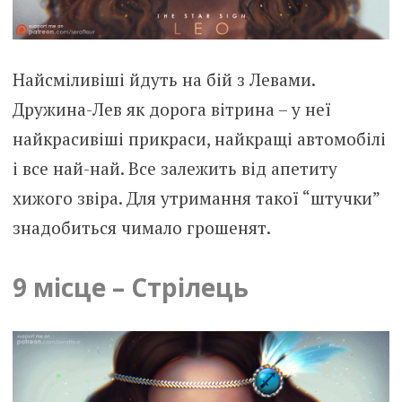
Найсміливіші йдуть на бій з Левами.
Дружина-Лев як дорога вітрина – у неї
найкрасивіші прикраси, найкращі автомобілі
і все най-най. Все залежить від апетиту
хижого звіра. Для утримання такої “штучки”
знадобиться чимало грошенят.
9 місце – Стрілець