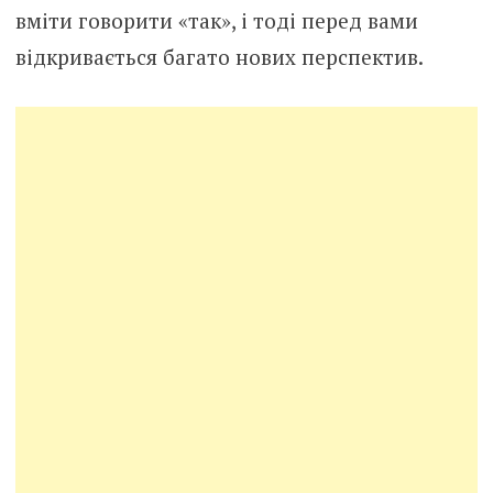
вміти говорити «так», і тоді перед вами
відкривається багато нових перспектив.