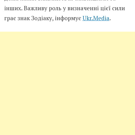
інших. Важливу роль у визначенні цієї сили
грає знак Зодіаку, інформує
Ukr.Media
.