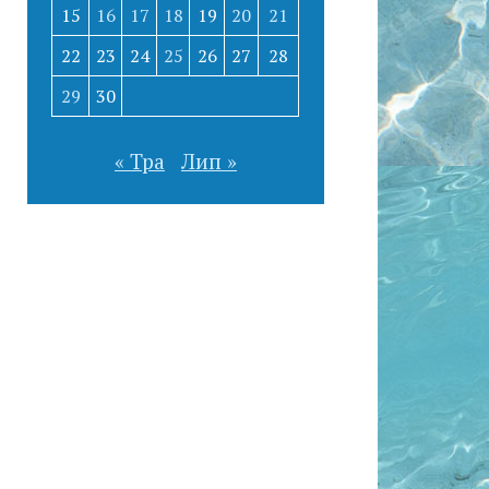
15
16
17
18
19
20
21
22
23
24
25
26
27
28
29
30
« Тра
Лип »