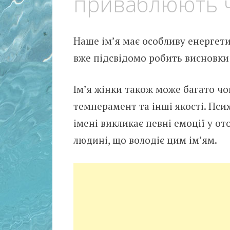
приваблюють ч
Наше ім’я має особливу енергети
вже підсвідомо робить висновки 
Ім’я жінки також може багато чог
темперамент та інші якості. Пси
імені викликає певні емоції у от
людині, що володіє цим ім’ям.