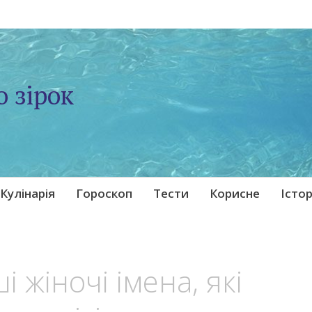
о зірок
Кулінарія
Гороскоп
Тести
Корисне
Істор
 жіночі імена, які