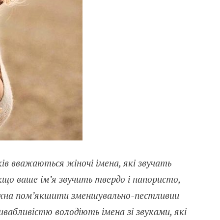
ів вважаються жіночі імена, які звучать
якщо ваше ім’я звучить твердо і напористо,
ожна пом’якшити зменшувально-пестливии
вабливістю володіють імена зі звуками, які