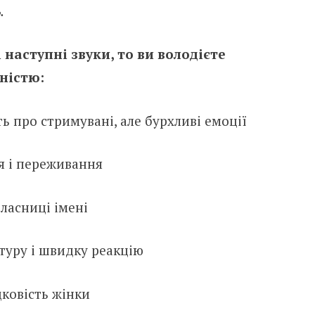
.
наступні звуки, то ви володієте
ністю:
ть про стримувані, але бурхливі емоції
я і переживання
власниці імені
туру і швидку реакцію
дковість жінки