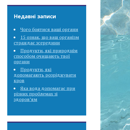
Недавні записи
Чого боятися ваші органи
15 ознак, що ваш організм
страждає зсередини
Продукти, які природнім
способом очищають твої
органи
Продукти, які
допомагають розріджувати
кров
Яка вода допомагає при
різних проблемах зі
здоров’ям