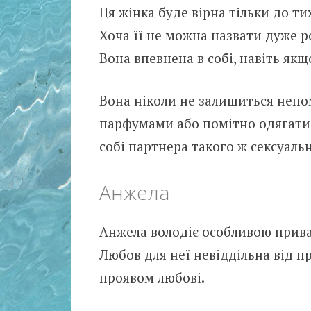
Ця жінка буде вірна тільки до тих
Хоча її не можна назвати дуже р
Вона впевнена в собі, навіть якщ
Вона ніколи не залишиться непо
парфумами або помітно одягатися
собі партнера такого ж сексуальн
Анжела
Анжела володіє особливою приваб
Любов для неї невіддільна від пр
проявом любові.