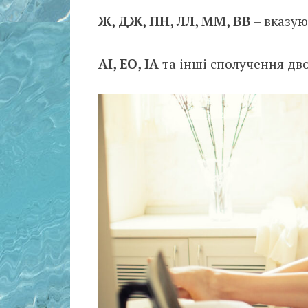
Ж, ДЖ, ПН, ЛЛ, ММ, ВВ
– вказую
АІ, ЕО, ІА
та інші сполучення дв