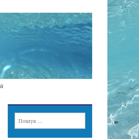
ії
ПОШУК: