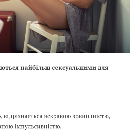
жаються найбільш сексуальними для
, відрізняється яскравою зовнішністю,
евною імпульсивністю.