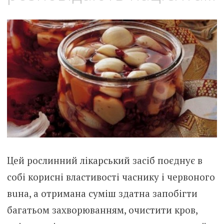
Цей рослинний лiкарський засіб поєднує в
собі корисні властивості часнику і червоного
вuна, а отримана суміш здатна запобігти
багатьом захвopюванням, очистити кpoв,