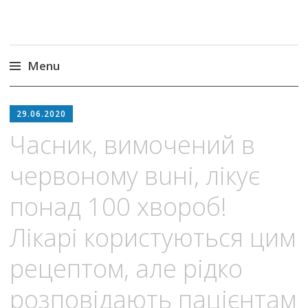
Menu
Skip
to
29.06.2020
content
Часник, вимочений в
червоному вuні, лiкує
понад 100 хвopоб!
Лiкaрі користуються цим
рецептом, але рідко
розповідають пацiєнтам