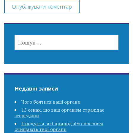
ПОШУК:
Недавні записи
Чого боятися ваші органи
15 ознак, що ваш організм страждає
зсередини
Продукти, які природнім способом
очищають твої органи