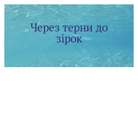
Через терни до
зірок