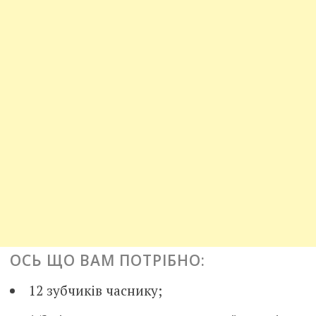
ОСЬ ЩО ВАМ ПОТРІБНО:
12 зубчиків часнику;