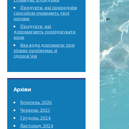
Продукти, які природнім
способом очищають твої
органи
Продукти, які
допомагають розріджувати
кров
Яка вода допомагає при
різних проблемах зі
здоров’ям
Архіви
Березень 2026
Червень 2025
Грудень 2024
Листопад 2024