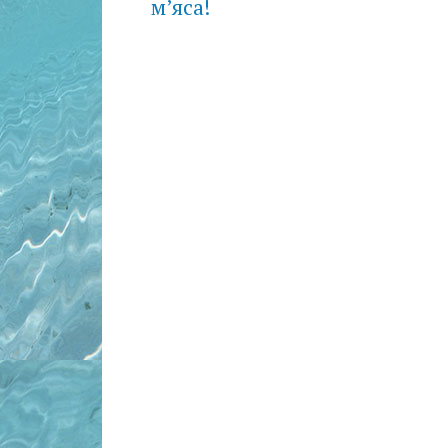
м’яса!