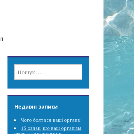
ії
ПОШУК:
Недавні записи
Чого боятися ваші органи
15 ознак, що ваш організм
страждає зсередини