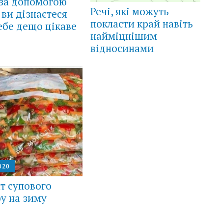
 за допомогою
Речі, які можуть
 ви дізнаєтеся
покласти край навіть
ебе дещо цікаве
найміцнішим
відносинами
020
т супового
у на зиму