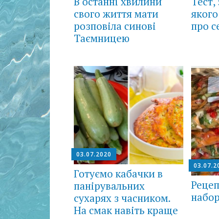
В останні хвилини
Тест,
свого життя мати
якого
розповіла синові
про с
Таємницею
03.07.2020
03.07.2
Готуємо кабачки в
Рецеп
панірувальних
набор
сухарях з часником.
На смак навіть краще