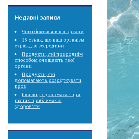
Недавні записи
Чого боятися ваші органи
15 ознак, що ваш організм
страждає зсередини
Продукти, які природнім
способом очищають твої
органи
Продукти, які
допомагають розріджувати
кров
Яка вода допомагає при
різних проблемах зі
здоров’ям