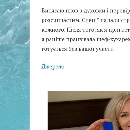
Витягаю плов з духовки і переві
розсипчастим. Спеції надали стр
кожного. Після того, як я приго
я раніше працювала шеф-кухарем
готується без вашої участі!
Джерело