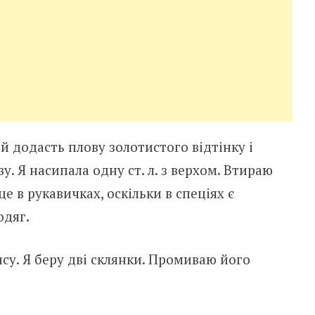
й додасть плову золотистого відтінку і
у. Я насипала одну ст. л. з верхом. Втираю
це в рукавичках, оскільки в спеціях є
одяг.
су. Я беру дві склянки. Промиваю його