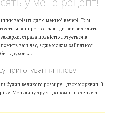
осять у мене рецепт!
нний варіант для сімейної вечері. Тим
отується він просто і завжди рис виходить
зажарки, страва повністю готується в
кономить ваш час, адже можна зайнятися
обить духовка.
у приготування плову
 цибулин великого розміру і двох морквин. З
 ріжу. Морквину тру за допомогою терки з