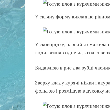
У скляну форму викладаю рівном
У сковорідку, на якій я смажила
води, всипав одну ч. л. солі з ве
Видавлюю в рис два зубці часник
Зверху кладу курячі ніжки і аку
фольгою і розміщую в духовку на 