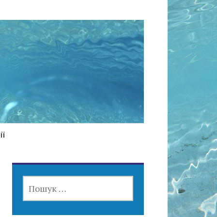
ії
ПОШУК: