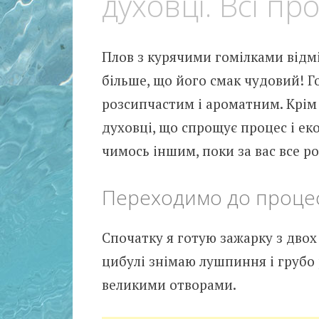
духовці. Всі пр
Плов з курячими гомілками відмі
більше, що його смак чудовий! Г
розсипчастим і ароматним. Крім 
духовці, що спрощує процес і е
чимось іншим, поки за вас все р
Переходимо до процес
Спочатку я готую зажарку з двох
цибулі знімаю лушпиння і грубо
великими отворами.