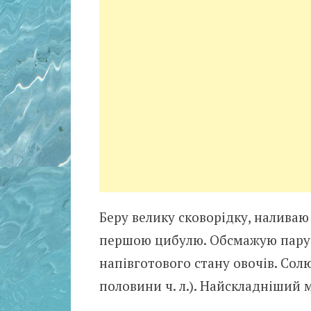
Беру велику сковорідку, наливаю
першою цибулю. Обсмажую пару 
напівготового стану овочів. Сол
половини ч. л.). Найскладніший