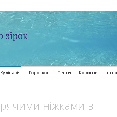
о зірок
Кулінарія
Гороскоп
Тести
Корисне
Істор
урячими ніжками в