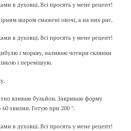
ірним шаром смажені овочі, а на них рис.
 цибулю і моркву, наливаю чотири склянки
рхівкою і перемішую.
у.
ратно вливаю бульйон. Закриваю форму
60 хвилин. Готую при 200 °.