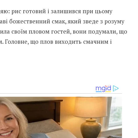
ряю: рис готовий і залишився при цьому
аві божественний смак, який зведе з розуму
стила своїм пловом гостей, вони подумали, що
. Головне, що плов виходить смачним і