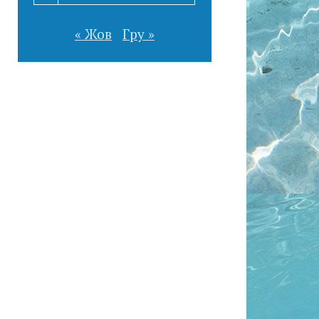
« Жов
Гру »