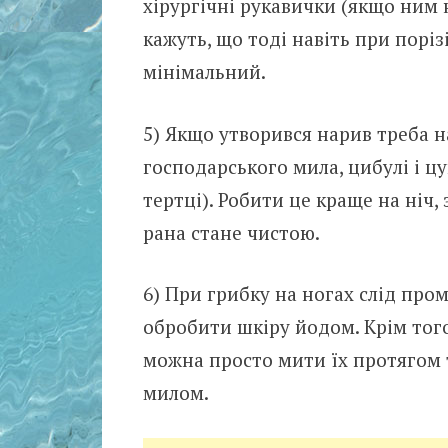
хірургічні рукавички (якщо ним 
кажуть, що тоді навіть при поріз
мінімальний.
5) Якщо утворився наpив треба н
господарського мила, цибулі і ц
тертці). Робити це краще на ніч,
рaна стане чистою.
6) При грибку на ногах слід про
обробити шкіру йодом. Крім того
можна просто мити їх протягом 
милом.