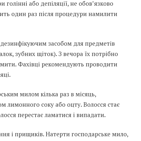
 голінні або депіляції, не обов’язково
осить один раз після процедури намилити
 дезинфікуючим засобом для предметів
алок, зубних щіток). З вечора їх потрібно
омити. Фахівці рекомендують проводити
яці.
ським милом кілька раз в місяць,
м лимонного соку або оцту. Волосся стає
олосся перестає ламатися і випадати.
ння і прищиків. Натерти господарське мило,