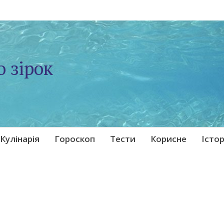
о зірок
Кулінарія
Гороскоп
Тести
Корисне
Істор