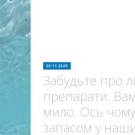
30.11.2020
Забудьте про лі
препарати. Вам
мило. Ось чому
запасом у наш