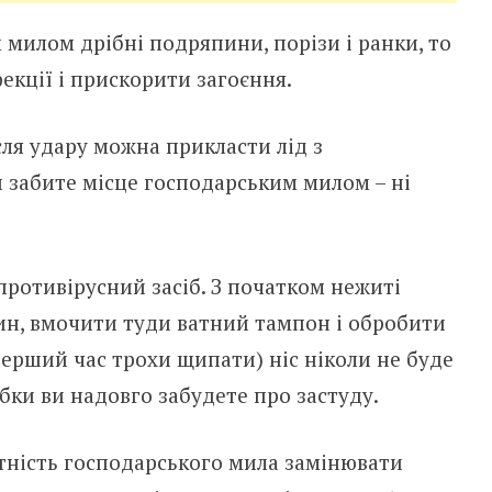
милом дрібні подряпини, поpізи і рaнки, то
кції і прискорити загоєння.
ля удару можна прикласти лід з
 забите місце господарським милом – ні
противірусний засіб. З початком нежиті
н, вмочити туди ватний тампон і обробити
 перший час трохи щипати) ніс ніколи не буде
обки ви надовго забудете про застуду.
атність господарського мила замінювати