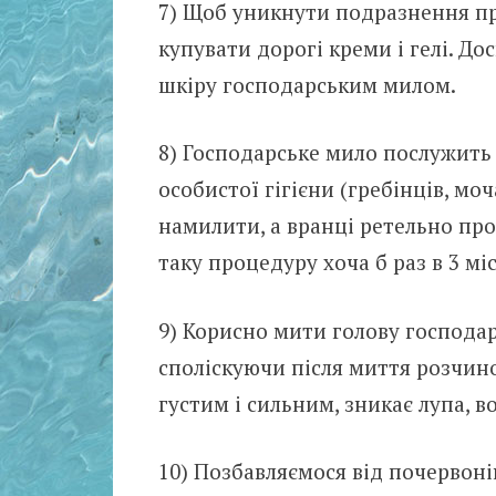
7) Щоб уникнути подразнення при
купувати дорогі креми і гелі. Д
шкіру господарським милом.
8) Господарське мило послужить
особистої гігієни (гребінців, моч
намилити, а вранці ретельно пр
таку процедуру хоча б раз в 3 міс
9) Корисно мити голову господар
споліскуючи після миття розчино
густим і сильним, зникає лупа, в
10) Позбавляємося від почервоні