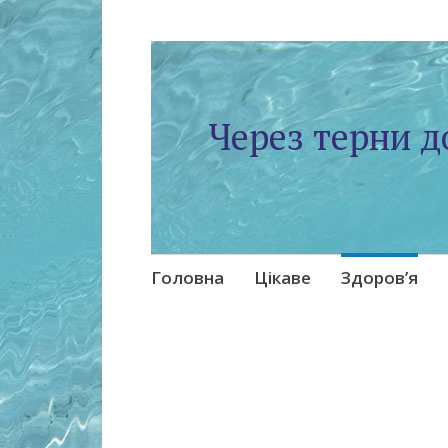
Через терни д
Skip
Головна
Цікаве
Здоров’я
to
content