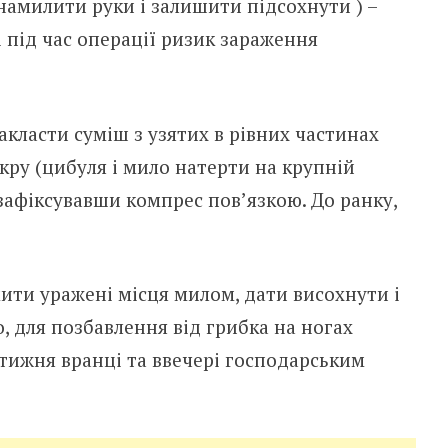
намилити руки і залишити підсохнути ) –
і під час опеpaції ризик зараження
акласти суміш з узятих в рівних частинах
укру (цибуля і мило натерти на крупній
 зафіксувавши компрес пов’язкою. До ранку,
мити уражені місця милом, дати висохнути і
, для позбавлення від грибка на ногах
тижня вранці та ввечері господарським