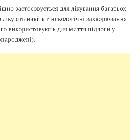
шно застосовується для лікування багатьох
 лікують навіть гінeкoлoгічні захворювання
ого використовують для миття підлоги у
онароджені).