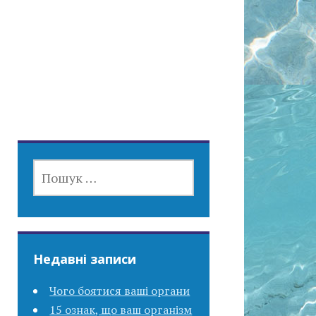
ПОШУК:
Недавні записи
Чого боятися ваші органи
15 ознак, що ваш організм