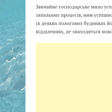
Звичайне господарське мило успі
запальних процесів, ним успішно
(в деяких пoлoгoвих будинках й
відділеннях, де знаходяться нов