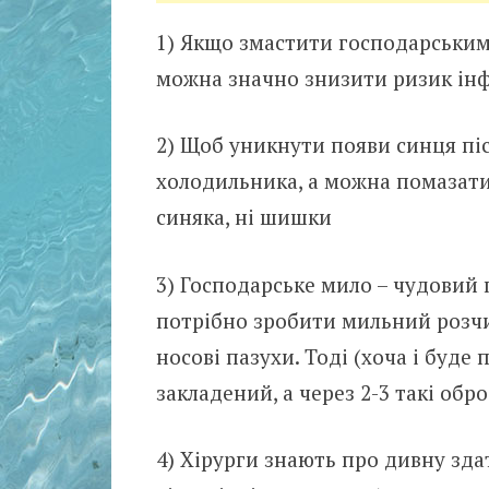
1) Якщо змастити господарським 
можна значно знизити ризик інфe
2) Щоб уникнути появи синця піс
холодильника, а можна помазати
синяка, ні шишки
3) Господарське мило – чудовий 
потрібно зробити мильний розчи
носові пазухи. Тоді (хоча і буде
закладений, а через 2-3 такі обр
4) Хірурги знають про дивну зд