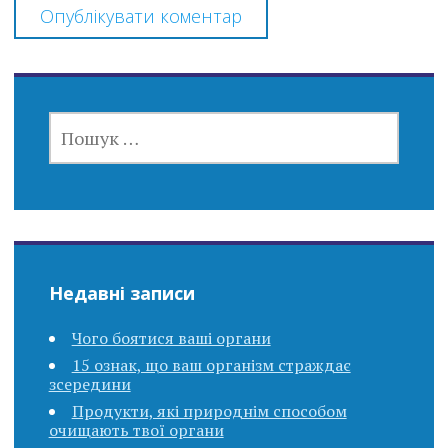
ПОШУК:
Недавні записи
Чого боятися ваші органи
15 ознак, що ваш організм страждає
зсередини
Продукти, які природнім способом
очищають твої органи