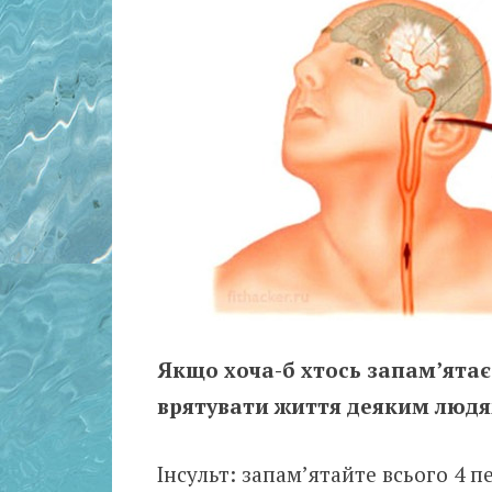
Якщо хоча-б хтось запам’ята
врятувати життя деяким людя
Інсульт: запам’ятайте всього 4 п