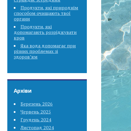
Продукти, які природнім
способом очищають твої
органи
Продукти, які
допомагають розріджувати
кров
Яка вода допомагає при
різних проблемах зі
здоров’ям
Архіви
Березень 2026
Червень 2025
Грудень 2024
Листопад 2024