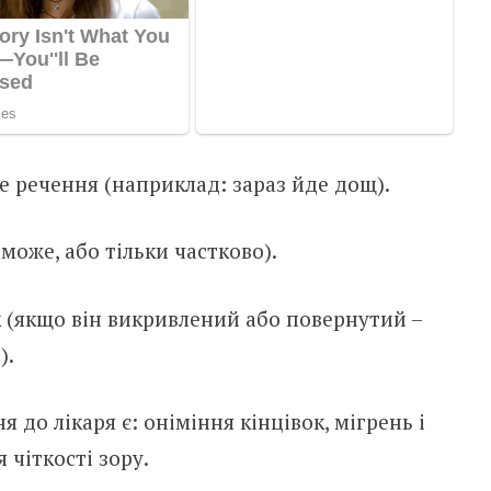
 речення (наприклад: зараз йде дощ).
може, або тільки частково).
 (якщо він викривлений або повернутий –
).
до лікаря є: оніміння кінцівок, мігрень і
 чіткості зору.