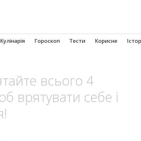
Кулінарія
Гороскоп
Тести
Корисне
Істор
ятайте всього 4
об врятувати себе і
!