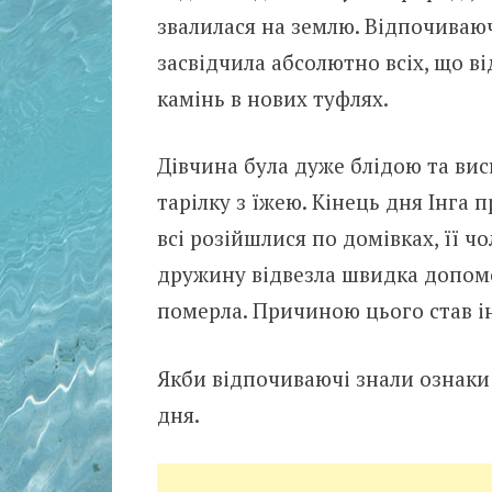
звалилася на землю. Відпочиваюч
засвідчила абсолютно всіх, що ві
камінь в нових туфлях.
Дівчина була дуже блідою та вис
тарілку з їжею. Кінець дня Інга п
всі розійшлися по домівках, її чо
дружину відвезла швидка допомо
померла. Причиною цього став ін
Якби відпочиваючі знали ознаки і
дня.