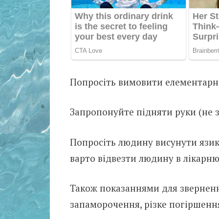
Попросіть вимовити елементарне
Запропонуйте підняти руки (не з
Попросіть людину висунути язик
варто відвезти людину в лікарню
Також показаннями для звернення 
запаморочення, різке погіршення