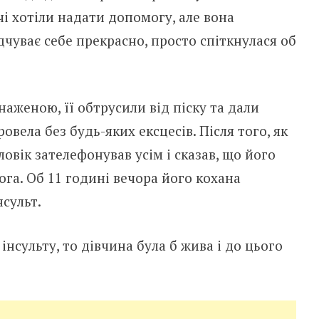
і хотіли надати допомогу, але вона
дчуває себе прекрасно, просто спіткнулася об
наженою, її обтрусили від піску та дали
ровела без будь-яких ексцесів. Після того, як
ловік зателефонував усім і сказав, що його
га. Об 11 годині вечора його кохана
сульт.
нсульту, то дівчина була б жива і до цього