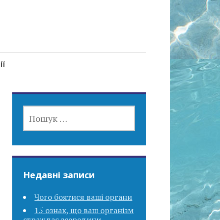
ії
ПОШУК:
Недавні записи
Чого боятися ваші органи
15 ознак, що ваш організм
страждає зсередини