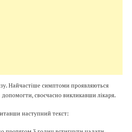
азу. Найчастіше симптоми проявляються
 допомогти, своєчасно викликавши лікаря.
читавши наступний текст:
о протягом 3 годин встигнути надати