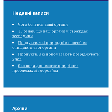
Недавні записи
Чого боятися ваші органи
15 ознак, що ваш організм страждає
зсередини
Продукти, які природнім способом
очищають твої органи
Продукти, які допомагають розріджувати
кров
Яка вода допомагає при різних
проблемах зі здоров’ям
Архіви