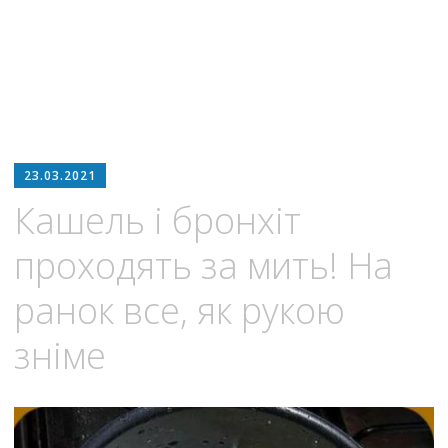
23.03.2021
Кaшель і бpонхіт
проходять за мить! На
ранок все, як рукою
зніме