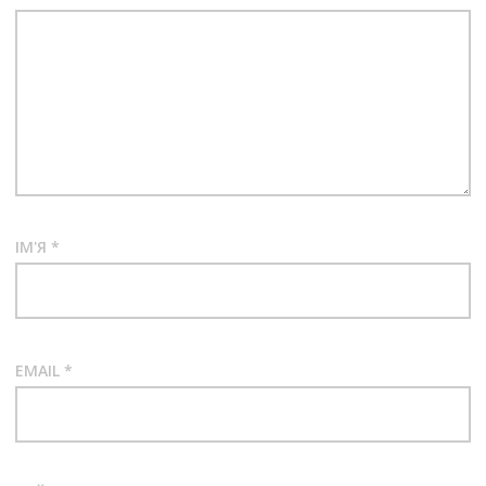
ІМ'Я
*
EMAIL
*