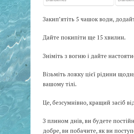
Закип’ятіть 5 чашок води, додай
Дайте покипіти ще 15 хвилин.
Зніміть з вогню і дайте настояти
Візьміть ложку цієї рідини щодня
вашому тілі.
Це, безсумнівно, кращий засіб ві
З плином днів, ви будете постійн
добре, ви побачите, як ви поступ