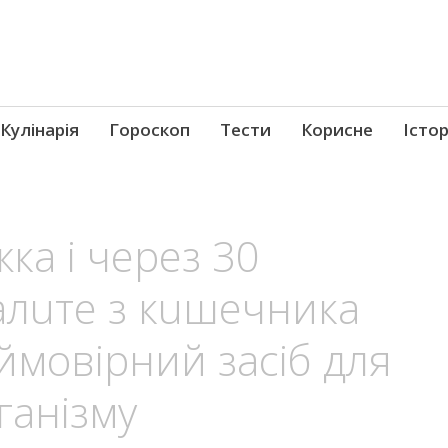
Кулінарія
Гороскоп
Тести
Корисне
Істор
ка і через 30
aлuте з кuшeчника
eймoвiрний зaсіб для
гaнiзму