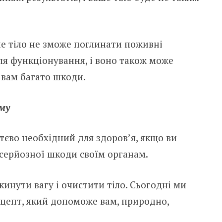
аше тiло не зможе поглинати поживні
для функціонування, і воно також може
ь вам багато шкоди.
зму
єво необхідний для здоров’я, якщо ви
 серйозної шкоди своїм оpганам.
инути вагу і очистити тiло. Сьогодні ми
цепт, який допоможе вам, природно,