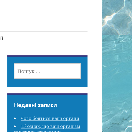
ії
ПОШУК:
Недавні записи
Чого боятися ваші органи
15 ознак, що ваш організм
страждає зсередини