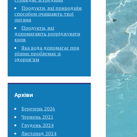
Продукти, які природнім
способом очищають твої
органи
Продукти, які
допомагають розріджувати
кров
Яка вода допомагає при
різних проблемах зі
здоров’ям
Архіви
Березень 2026
Червень 2025
Грудень 2024
Листопад 2024