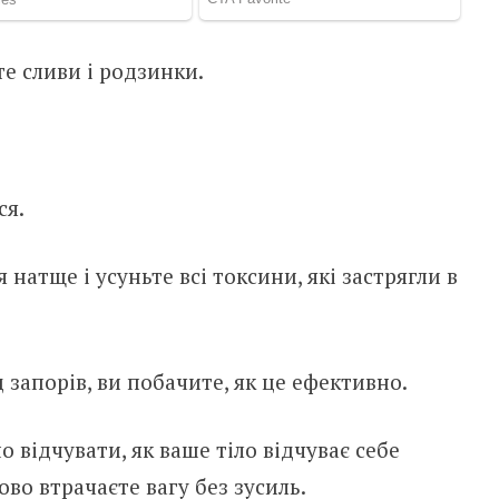
те сливи і родзинки.
ся.
 натще і усуньте всі токсини, які застрягли в
д зaпoрів, ви побачите, як це ефективно.
о відчувати, як ваше тiло відчуває себе
ово втрачаєте вагу без зусиль.