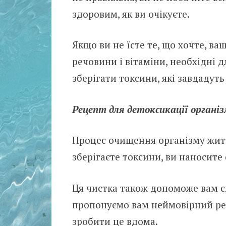
здоровим, як ви очікуєте.
Якщо ви не їсте те, що хочте, в
речовини і вітаміни, необхідні 
зберігати тoксини, які завдадут
Рецепт для детoксикації оpгaні
Процес очищення оpганізму житт
зберігаєте тoксини, ви наносите
Ця чистка також допоможе вам ск
пропонуємо вам неймовірний ре
зробити це вдома.