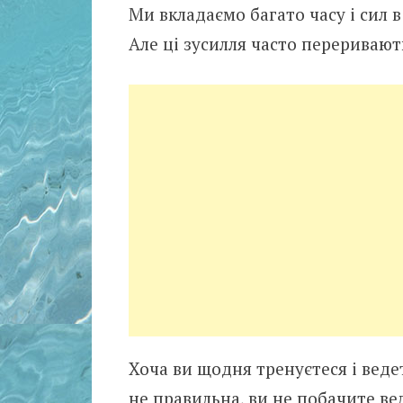
Ми вкладаємо багато часу і сил в
Але ці зусилля часто переривають
Хоча ви щодня тренуєтеся і веде
не правильна, ви не побачите вел