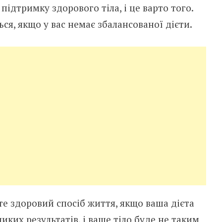
 підтримку здорового тiла, і це варто того.
ся, якщо у вас немає збалансованої дієти.
те здоровий спосіб життя, якщо ваша дієта
иких результатів, і ваше тiло буде не таким