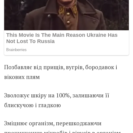
Позбавляє від прищів, вугрів, бородавок і
вікових плям
Зволожує шкіру на 100%, залишаючи її
блискучою і гладкою
Зміцнює організм, перешкоджаючи
проникненню мікробів і вірусів в організм