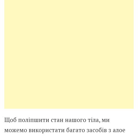
Щоб поліпшити стан нашого тіла, ми
можемо використати багато засобів з алое