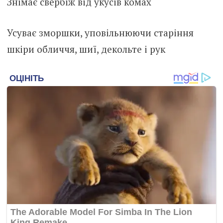
Знімає свербіж від укусів комах
Усуває зморшки, уповільнюючи старіння
шкіри обличчя, шиї, декольте і рук