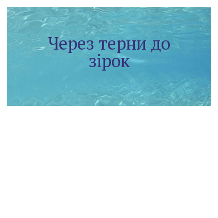
Через терни до
зірок