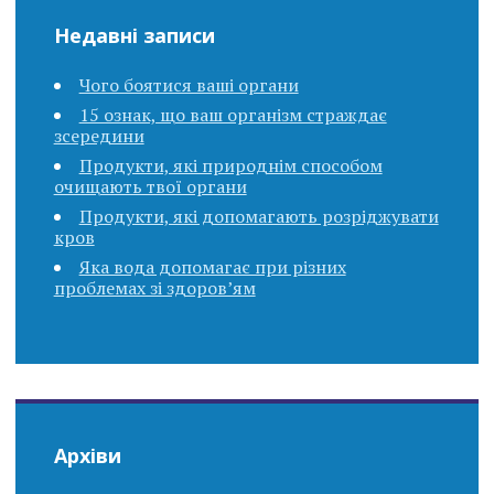
Недавні записи
Чого боятися ваші органи
15 ознак, що ваш організм страждає
зсередини
Продукти, які природнім способом
очищають твої органи
Продукти, які допомагають розріджувати
кров
Яка вода допомагає при різних
проблемах зі здоров’ям
Архіви