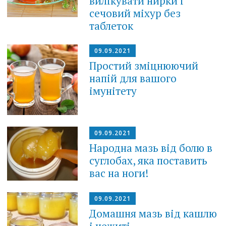
вилікувати нирки і
сечовий міхур без
таблеток
09.09.2021
Простий зміцнюючий
напій для вашого
імунітету
09.09.2021
Народна мазь від болю в
суглобах, яка поставить
вас на ноги!
09.09.2021
Домашня мазь від кашлю
і нежиті