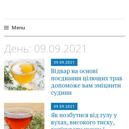
Menu
Skip
День:
09.09.2021
to
content
09.09.2021
Відвар на основі
поєднання цілющих трав
допоможе вам зміцнити
судини
09.09.2021
Як позбутися від гулу у
вухах, високого тиску,