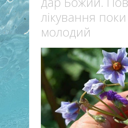
дар Божий. По
лікування поки 
молодий