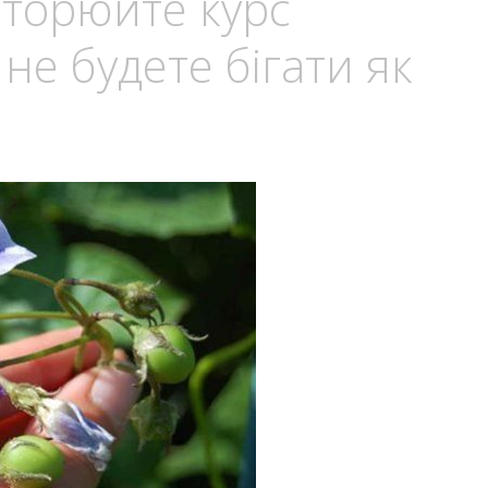
вторюйте курс
не будете бігати як