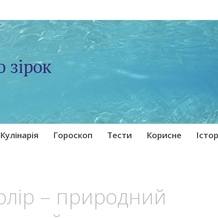
о зірок
Кулінарія
Гороскоп
Тести
Корисне
Істор
олір – природний