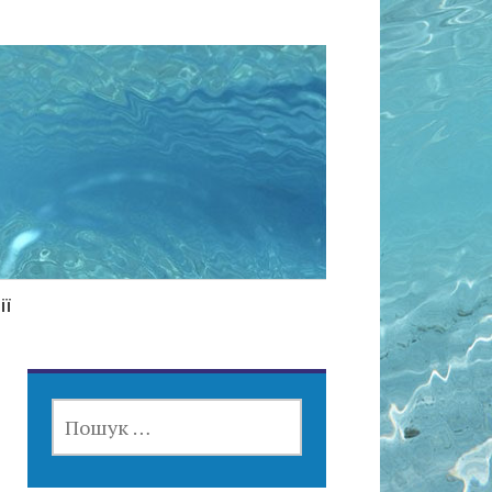
ії
ПОШУК: