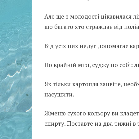
Але ще з молодості цікавилася л
що багато хто страждає від полі
Від усіх цих недуг допомагає ка
По крайній мірі, суджу по собі: л
Як тільки картопля зацвіте, необх
насушити.
Жменю сухого кольору ви кладете
спирту. Поставте на два тижні в т