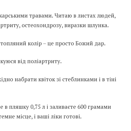
ікарськими травами. Читаю в листах людей,
артриту, остеохондрозу, виразки шлунка.
ртопляний колір – це просто Божий дар.
ікуюся від поліартриту.
ідно набрати квіток зі стеблинками і в тіні
 в пляшку 0,75 л і заливаєте 600 грамами
емне місце, і ваші ліки готові.