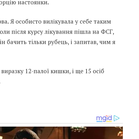
порцію настоянки.
рва. Я особисто вилікувала у себе таким
оли після курсу лікування пішла на ФСГ,
ін бачить тільки рубець, і запитав, чим я
е виразку 12-палої кишки, і ще 15 осіб
.