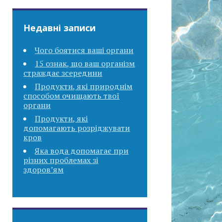
Недавні записи
Чого боятися ваші органи
15 ознак, що ваш організм
страждає зсередини
Продукти, які природнім
способом очищають твої
органи
Продукти, які
допомагають розріджувати
кров
Яка вода допомагає при
різних проблемах зі
здоров’ям