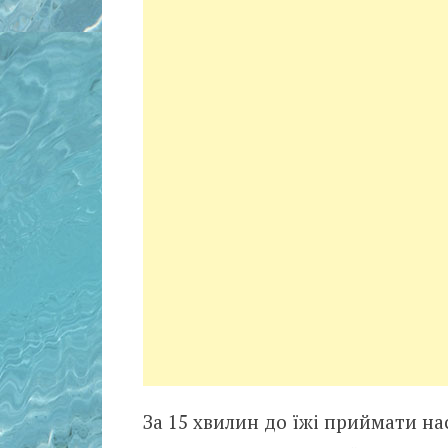
За 15 хвилин до їжі приймати нас