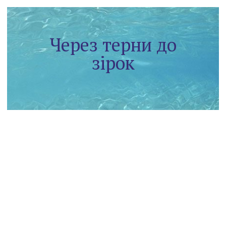
Через терни до
зірок