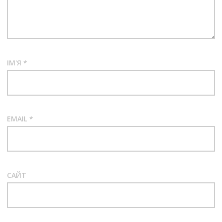
ІМ'Я
*
EMAIL
*
САЙТ