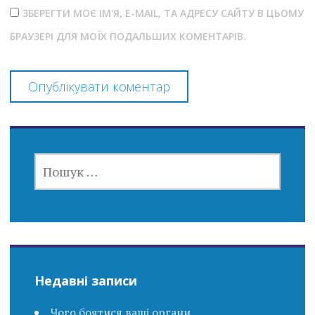
ЗБЕРЕГТИ МОЄ ІМ'Я, E-MAIL, ТА АДРЕСУ САЙТУ В ЦЬОМУ
БРАУЗЕРІ ДЛЯ МОЇХ ПОДАЛЬШИХ КОМЕНТАРІВ.
ПОШУК:
Недавні записи
Чого боятися ваші органи