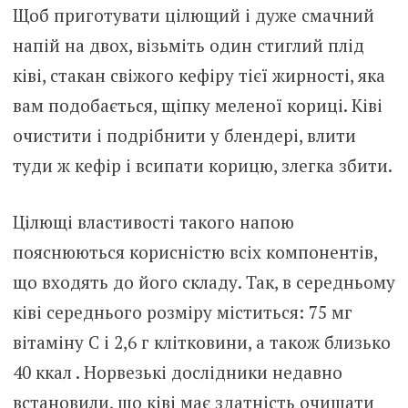
Щоб приготувати цілющий і дуже смачний
напій на двох, візьміть один стиглий плід
ківі, стакан свіжого кефіру тієї жирності, яка
вам подобається, щіпку меленої кориці. Ківі
очистити і подрібнити у блендері, влити
туди ж кефір і всипати корицю, злегка збити.
Цілющі властивості такого напою
пояснюються корисністю всіх компонентів,
що входять до його складу. Так, в середньому
ківі середнього розміру міститься: 75 мг
вітаміну С і 2,6 г клітковини, а також близько
40 ккал . Норвезькі дослідники недавно
встановили, що ківі має здатність очищати