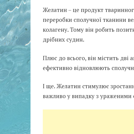
Желатин – це продукт тваринног
переробки сполучної тканини вел
колагену. Тому він робить позит
дрібних судин.
Плюс до всього, він містить дві 
ефективно відновлюють сполучну
І ще. Желатин стимулює зростанн
важливо у випадку з ураженими 