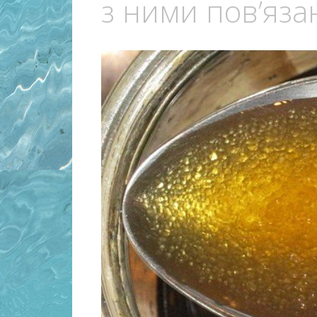
з ними пов’язан