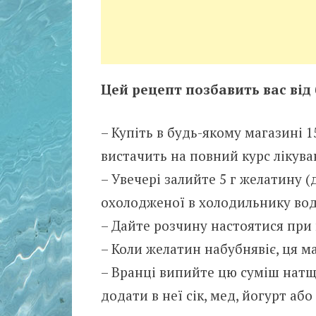
Цей рецепт позбавить вас від б
– Купіть в будь-якому магазині 
вистачить на повний курс лікуван
– Увечері залийте 5 г желатину (
охолодженої в холодильнику вод
– Дайте розчину настоятися при 
– Коли желатин набубнявіє, ця ма
– Вранці випийте цю суміш натщ
додати в неї сік, мед, йогурт аб