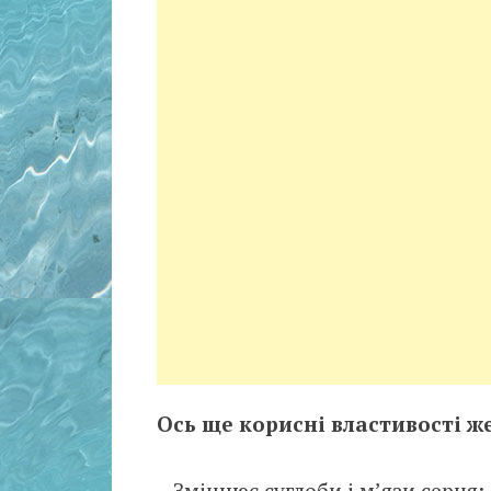
Ось ще корисні властивості ж
– Зміцнює суглоби і м’язи серця;