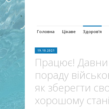
Skip
Головна
Цікаве
Здоров’я
to
content
19.10.2021
Працює! Давни
пораду військов
як зберегти сво
хорошому стані