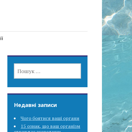
ії
ПОШУК:
Недавні записи
Чого боятися ваші органи
15 ознак, що ваш організм
страждає зсередини