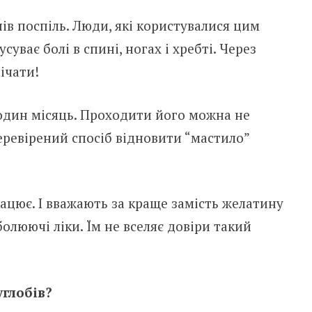
в поспіль. Люди, які користувалися цим
суває болі в спині, ногах і хребті. Через
ічати!
 один місяць. Проходити його можна не
 перевірений спосіб відновити “мастило”
рацює. І вважають за краще замість желатину
олюючі ліки. Їм не вселяє довіри такий
глобів?