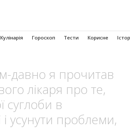
Кулінарія
Гороскоп
Тести
Корисне
Істор
м-давно я прочитав
ого лікаря про те,
ї суглоби в
 і усунути проблеми,