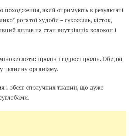
о походження, який отримують в результаті
икої рогатої худоби – сухожиль, кісток,
ивний вплив на стан внутрішніх волокон і
амінокислоти: пролін і гідросіпролін. Обидві
 тканину організму.
я і обсяг сполучних тканин, що дуже
суглобами.