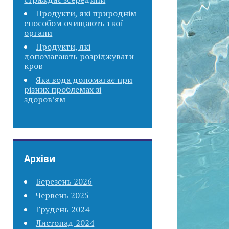
Продукти, які природнім
способом очищають твої
органи
Продукти, які
допомагають розріджувати
кров
Яка вода допомагає при
різних проблемах зі
здоров’ям
Архіви
Березень 2026
Червень 2025
Грудень 2024
Листопад 2024