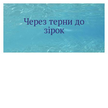
Через терни до
зірок