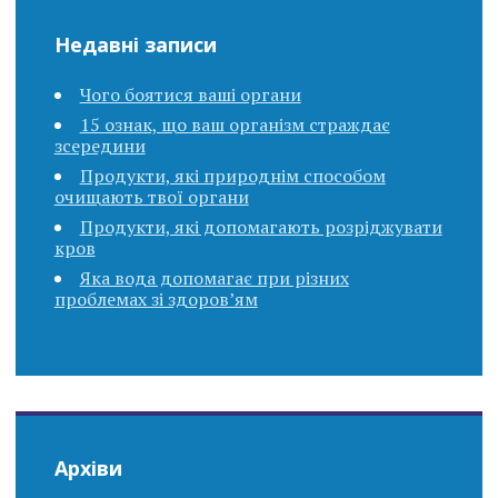
Недавні записи
Чого боятися ваші органи
15 ознак, що ваш організм страждає
зсередини
Продукти, які природнім способом
очищають твої органи
Продукти, які допомагають розріджувати
кров
Яка вода допомагає при різних
проблемах зі здоров’ям
Архіви