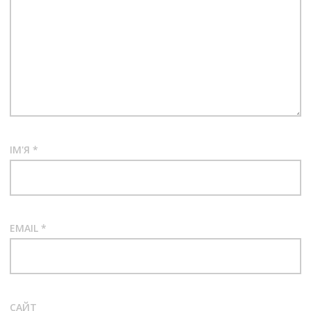
ІМ'Я
*
EMAIL
*
САЙТ