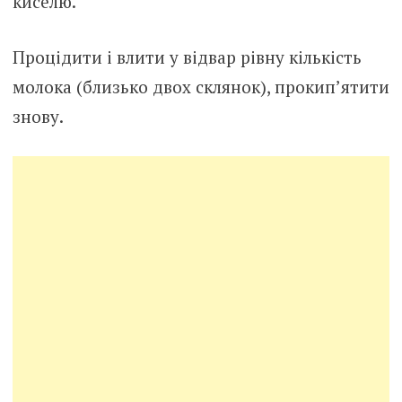
киселю.
Процідити і влити у відвар рівну кількість
молока (близько двох склянок), прокип’ятити
знову.