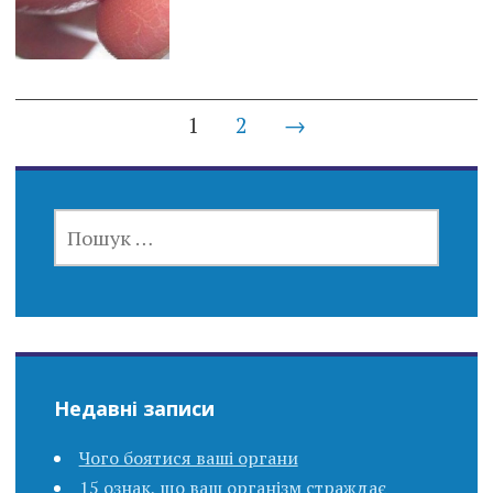
Posts
1
2
→
navigation
ПОШУК:
Недавні записи
Чого боятися ваші органи
15 ознак, що ваш організм страждає