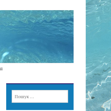
ії
ПОШУК: