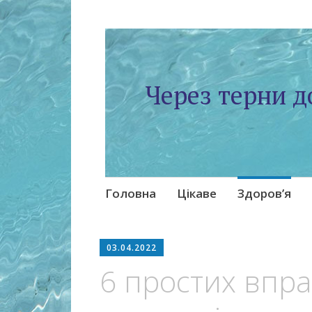
Через терни д
Skip
Головна
Цікаве
Здоров’я
to
content
03.04.2022
6 простих впра