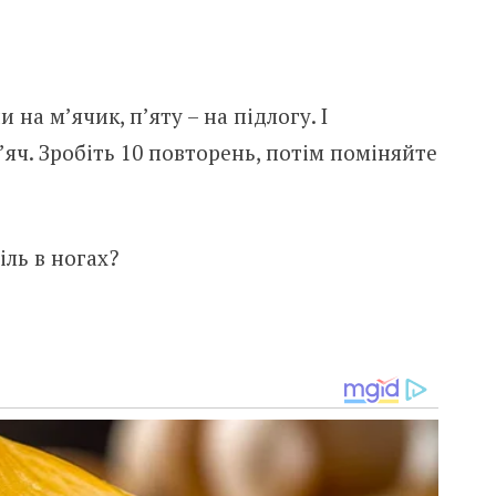
на м’ячик, п’яту – на підлогу. І
яч. Зробіть 10 повторень, потім поміняйте
ль в ногах?