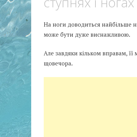
ступнях і ногах
На ноги доводиться найбільше на
може бути дуже виснажливою.
Але завдяки кільком вправам, її
щовечора.