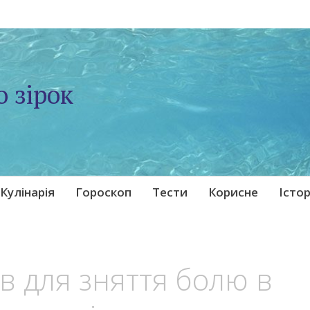
о зірок
Кулінарія
Гороскоп
Тести
Корисне
Істор
в для зняття болю в