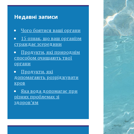
Недавні записи
Чого боятися ваші органи
15 ознак, що ваш організм
страждає зсередини
Продукти, які природнім
способом очищають твої
органи
Продукти, які
допомагають розріджувати
кров
Яка вода допомагає при
різних проблемах зі
здоров’ям