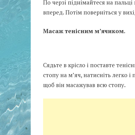
По черзі піднімайтеся на пальці 
вперед. Потім поверніться у вихі
Масаж тенісним м’ячиком.
Сядьте в крісло і поставте теніс
стопу на м’яч, натисніть легко і 
щоб він масажував всю стопу.