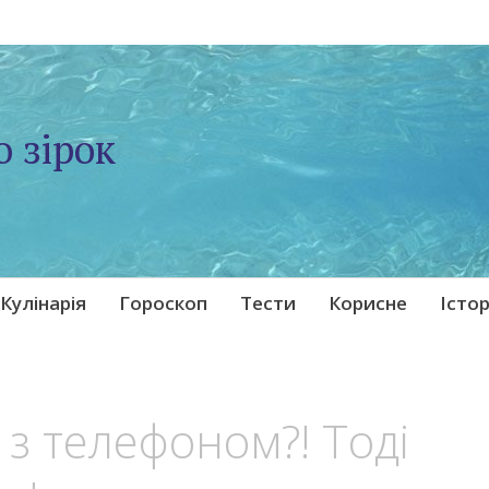
о зірок
Кулінарія
Гороскоп
Тести
Корисне
Істор
 з телефоном?! Тоді