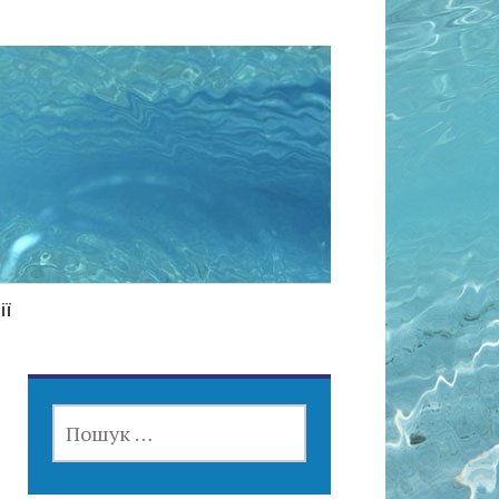
ії
ПОШУК: