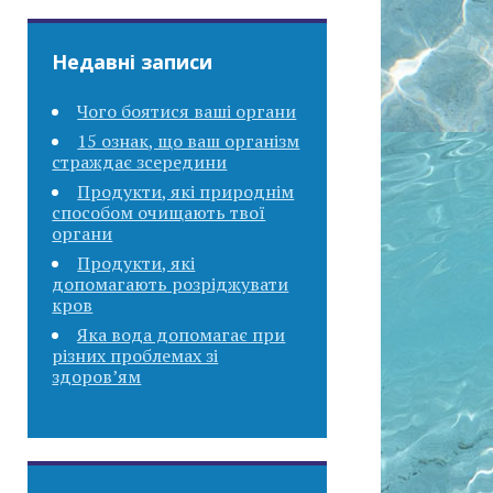
Недавні записи
Чого боятися ваші органи
15 ознак, що ваш організм
страждає зсередини
Продукти, які природнім
способом очищають твої
органи
Продукти, які
допомагають розріджувати
кров
Яка вода допомагає при
різних проблемах зі
здоров’ям