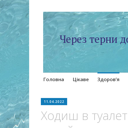
Через терни д
Skip
Головна
Цікаве
Здоров’я
to
content
11.04.2022
Ходиш в туалет