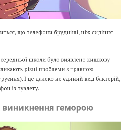
иться, що телефони брудніші, ніж сидіння
з середньої школи було виявлено кишкову
икликають різні проблеми з травною
руєння). І це далеко не єдиний вид бактерій,
фон із туалету.
 виникнення геморою