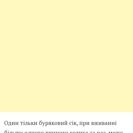
Один тільки буряковий сік, при вживанні
більше одного винного келиха за раз, може