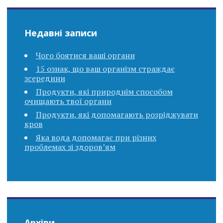
Недавні записи
Чого боятися ваші органи
15 ознак, що ваш організм страждає
зсередини
Продукти, які природнім способом
очищають твої органи
Продукти, які допомагають розріджувати
кров
Яка вода допомагає при різних
проблемах зі здоров’ям
Архіви