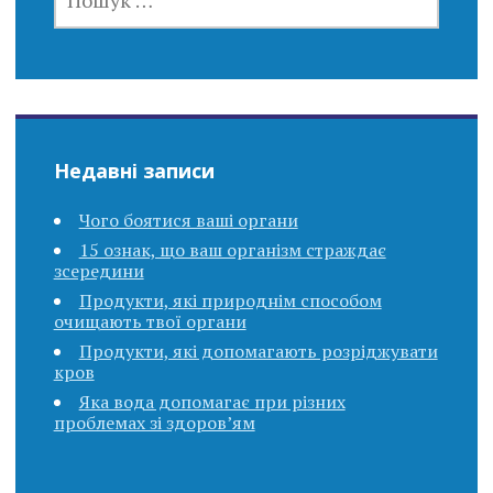
Недавні записи
Чого боятися ваші органи
15 ознак, що ваш організм страждає
зсередини
Продукти, які природнім способом
очищають твої органи
Продукти, які допомагають розріджувати
кров
Яка вода допомагає при різних
проблемах зі здоров’ям