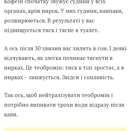
Кофеїн спочатку звужує судини у всіх
органах, крім нирок. У них судини, навпаки,
розширюються. В результаті у вас
підвищується тиск і тягне в туалет.
А ось після 30 хвилин вас хилить в сон. І деякі
відчувають, як злегка починає тягнути в
нирках. Це теобромін: тиск в тілі зростає, а в
нирках – знижується. Звідси і сонливість.
Так ось, щоб нейтралізувати теобромін і
потрібно випивати трохи води відразу після
кави.