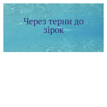
Через терни до
зірок