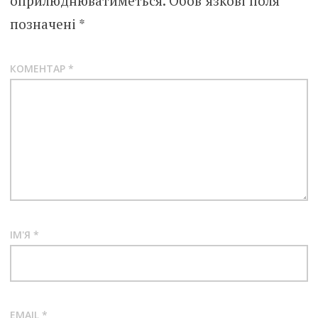
оприлюднюватиметься.
Обов’язкові поля
позначені
*
КОМЕНТАР
*
ІМ'Я
*
EMAIL
*