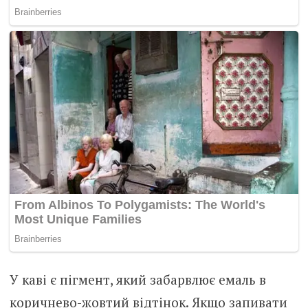
У каві є пігмент, який забарвлює емаль в
коричнево-жовтий відтінок. Якщо запивати