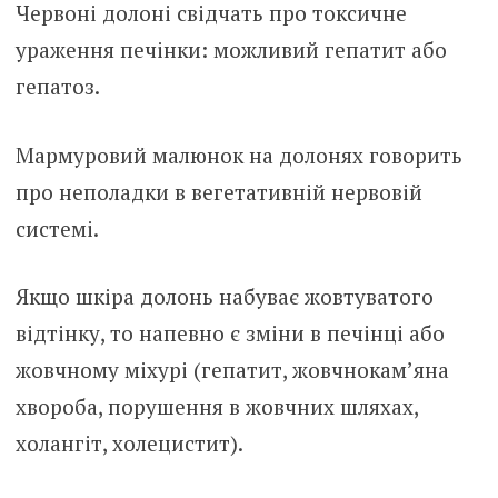
Червоні долоні свідчать про токсичне
ураження печінки: можливий гепатит або
гепатоз.
Мармуровий малюнок на долонях говорить
про неполадки в вегетативній нервовій
системі.
Якщо шкіра долонь набуває жовтуватого
відтінку, то напевно є зміни в печінці або
жовчному міхурі (гепатит, жовчнокам’яна
хвороба, порушення в жовчних шляхах,
холангіт, холецистит).