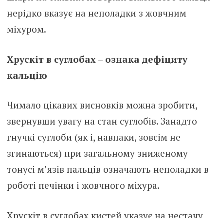
нерідко вказує на неполадки з жовчним
міхуром.
Хрускіт в суглобах – ознака дефіциту
кальцію
Чимало цікавих висновків можна зробити,
звернувши увагу на стан суглобів. Занадто
гнучкі суглоби (як і, навпаки, зовсім не
згинаються) при загальному зниженому
тонусі м’язів пальців означають неполадки в
роботі печінки і жовчного міхура.
Хрускіт в суглобах кистей указує на нестачу