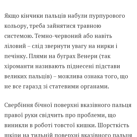
Якщо кінчики пальців набули пурпурового
кольору, треба зайнятися травною
системою. Темно-червоний або навіть
ліловий – слід звернути увагу на нирки і
печінку. Плями на буграх Венери (так
хіроманти називають піднесені підстави
великих пальців) – можлива ознака того, що
не все гаразд зі статевими органами.
Свербіння бічної поверхні вказівного пальця
правої руки свідчить про проблеми, що
виникли в роботі товстої кишки. Шорсткість
шкіри на тильній поверхні вказівного пальця