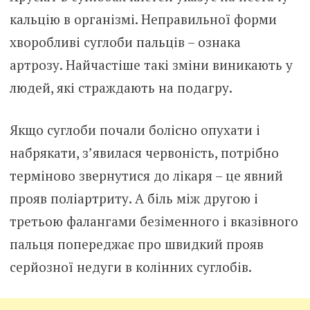
кальцію в організмі. Неправильної форми
хворобливі суглоби пальців – ознака
артрозу. Найчастіше такі зміни виникають у
людей, які страждають на подагру.
Якщо суглоби почали болісно опухати і
набрякати, з’явилася червоність, потрібно
терміново звернутися до лікаря – це явний
прояв поліартриту. А біль між другою і
третьою фалангами безіменного і вказівного
пальця попереджає про швидкий прояв
серйозної недуги в колінних суглобів.