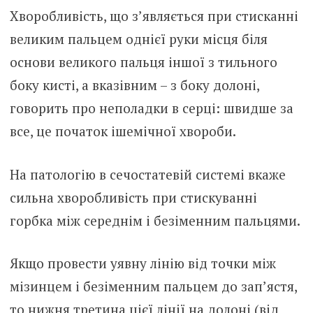
Хворобливість, що з’являється при стисканні
великим пальцем однієї руки місця біля
основи великого пальця іншої з тильного
боку кисті, а вказівним – з боку долоні,
говорить про неполадки в серці: швидше за
все, це початок ішемічної хвороби.
На патологію в сечостатевій системі вкаже
сильна хворобливість при стискуванні
горбка між середнім і безіменним пальцями.
Якщо провести уявну лінію від точки між
мізинцем і безіменним пальцем до зап’ястя,
то нижня третина цієї лінії на долоні (від