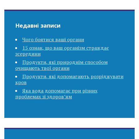
Недавні записи
Чого боятися ваші органи
15 ознак, що ваш організм страждає
зсередини
Продукти, які природнім способом
очищають твої органи
Продукти, які допомагають розріджувати
кров
Яка вода допомагає при різних
проблемах зі здоров’ям