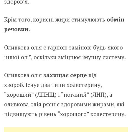
здоров’я.
Крім того, корисні жири стимулюють
обмін
речовин
.
Оливкова олія є гарною заміною будь-якого
іншої олії, оскільки зміцнює імунну систему.
Оливкова олія
захищає серце
від
хвороб. Існує два типи холестерину,
“хороший” (ЛПНЩ) і “поганий” (ЛНП), а
оливкова олія рясніє здоровими жирами, які
підвищують рівень “хорошого” холестерину.