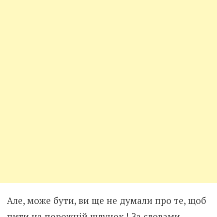
Але, може бути, ви ще не думали про те, щоб
пити на порожній шлунок ! За словами