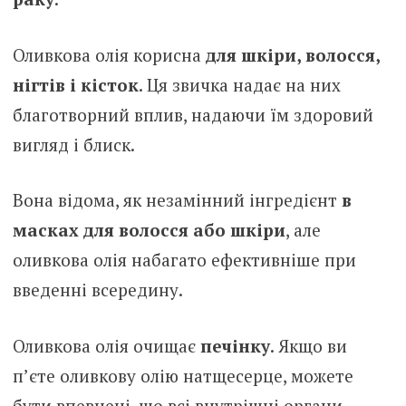
Оливкова олія корисна
для шкіри, волосся,
нігтів і кісток
. Ця звичка надає на них
благотворний вплив, надаючи їм здоровий
вигляд і блиск.
Вона відома, як незамінний інгредієнт
в
масках для волосся або шкіри
, але
оливкова олія набагато ефективніше при
введенні всередину.
Оливкова олія очищає
печінку
. Якщо ви
п’єте оливкову олію натщесерце, можете
бути впевнені, що всі внутрішні органи