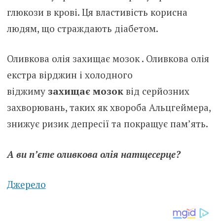
глюкози в крові. Ця властивість корисна
людям, що страждають діабетом.
Оливкова олія захищає мозок . Оливкова олія
екстра вірджин і холодного
віджиму
захищає мозок
від серйозних
захворювань, таких як хвороба Альцгеймера,
знижує ризик депресії та покращує пам’ять.
А ви п’єте оливкова олія натщесерце?
Джерело