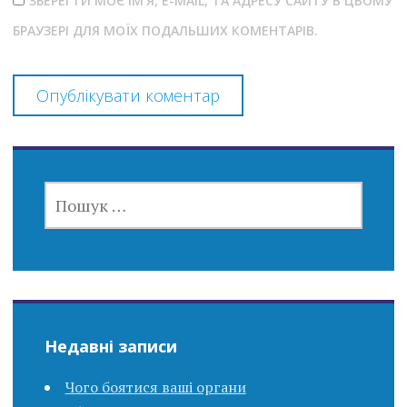
ЗБЕРЕГТИ МОЄ ІМ'Я, E-MAIL, ТА АДРЕСУ САЙТУ В ЦЬОМУ
БРАУЗЕРІ ДЛЯ МОЇХ ПОДАЛЬШИХ КОМЕНТАРІВ.
ПОШУК:
Недавні записи
Чого боятися ваші органи