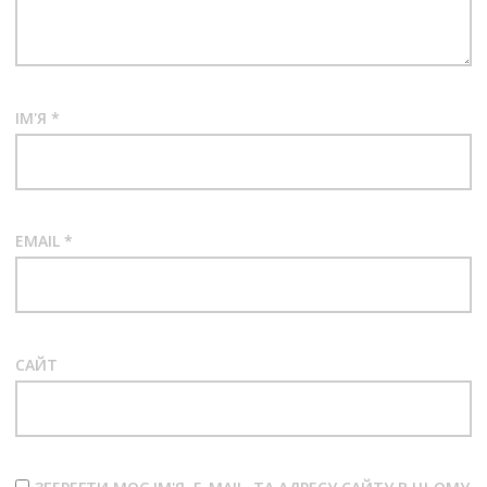
ІМ'Я
*
EMAIL
*
САЙТ