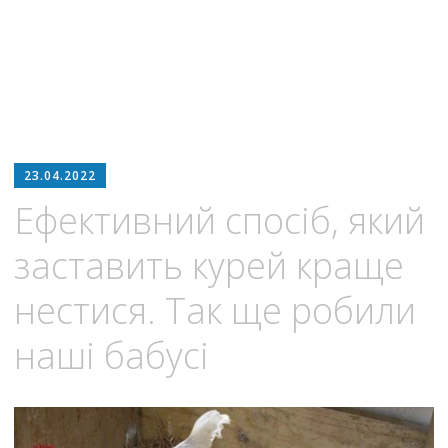
23.04.2022
Ефективний спосіб, який
заставить курей краще
нестися. Так ще робили
наші бабусі