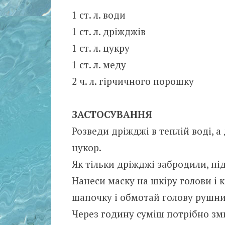
1 ст. л. води
1 ст. л. дріжджів
1 ст. л. цукру
1 ст. л. меду
2 ч. л. гірчичного порошку
ЗАСТОСУВАННЯ
Розведи дріжджі в теплій воді, 
цукор.
Як тільки дріжджі забродили, пі
Нанеси маску на шкіру голови і 
шапочку і обмотай голову рушн
Через годину суміш потрібно зм