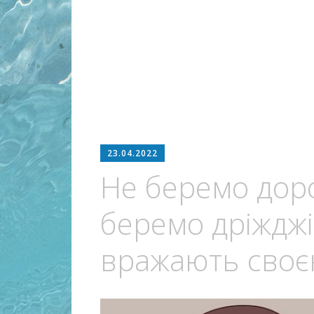
23.04.2022
Не беремо дор
беремо дріжджі
вражають своє