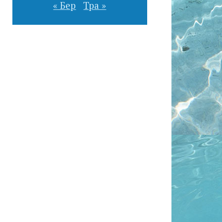
« Бер
Тра »