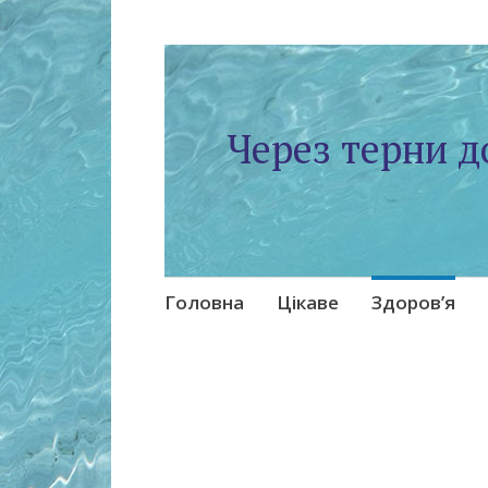
Через терни д
Skip
Головна
Цікаве
Здоров’я
to
content