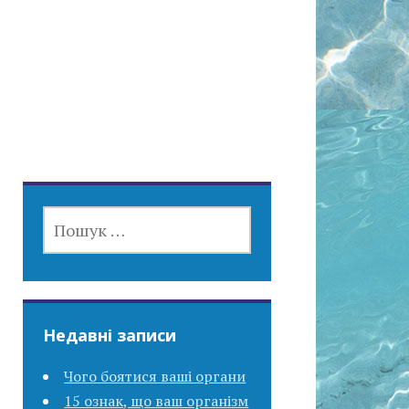
ПОШУК:
Недавні записи
Чого боятися ваші органи
15 ознак, що ваш організм