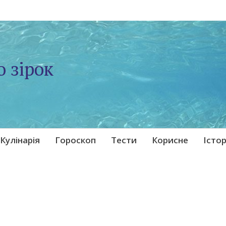
о зірок
Кулінарія
Гороскоп
Тести
Корисне
Істор