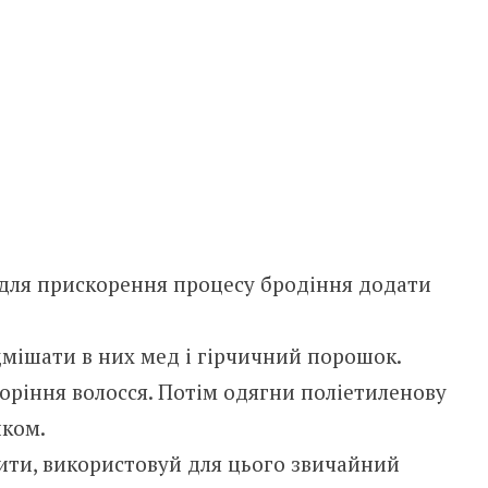
а для прискорення процесу бродіння додати
дмішати в них мед і гірчичний порошок.
коріння волосся. Потім одягни поліетиленову
иком.
ити, використовуй для цього звичайний