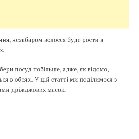
ня, незабаром волосся буде рости в
х.
ери посуд побільше, адже, як відомо,
я в обсязі. У цій статті ми поділимося з
ами дріжджових масок.