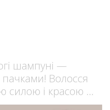
огі шампуні —
 пачками! Волосся
ю силою і красою …