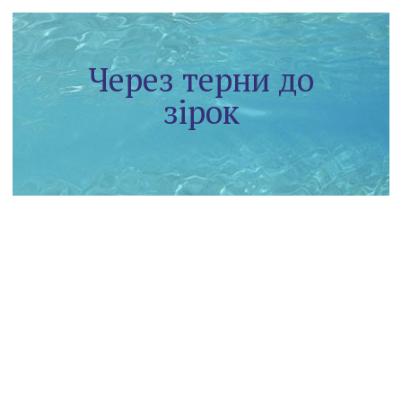
Через терни до
зірок