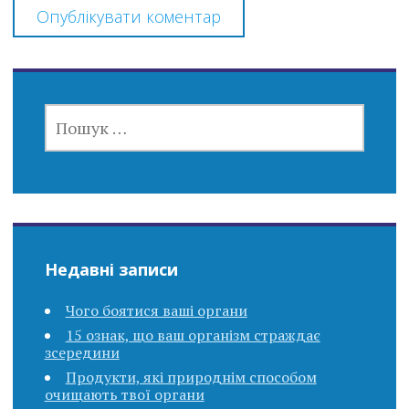
ПОШУК:
Недавні записи
Чого боятися ваші органи
15 ознак, що ваш організм страждає
зсередини
Продукти, які природнім способом
очищають твої органи