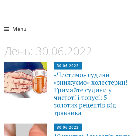
Menu
Skip
День:
30.06.2022
to
content
30.06.2022
«Чистимо» судини –
«знижуємо» холестерин!
Тримайте судини у
чистоті і тонусі: 5
золотих рецептів від
травника
30.06.2022