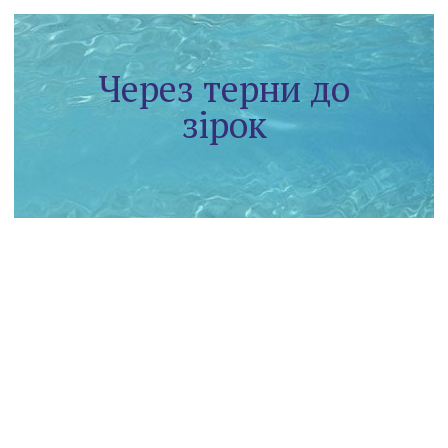
Через терни до
зірок