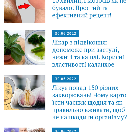
10 хвилин, і мозолів як не
бувало! Простий та
ефективний рецепт!
30.06.2022
Лікар з підвіконня:
допоможе при застуді,
нежиті та кашлі. Корисні
властивості каланхое
30.06.2022
Лікує понад 150 різних
захворювань! Чому варто
їсти часник щодня та як
правильно вживати, щоб
не нашкодити організму?
30.06.2022