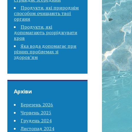
Продукти, які природнім
способом очищають твої
органи
Продукти, які
допомагають розріджувати
кров
Яка вода допомагає при
різних проблемах зі
здоров’ям
Архіви
Березень 2026
Червень 2025
Грудень 2024
Листопад 2024