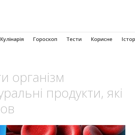
Кулінарія
Гороскоп
Тести
Корисне
Істор
и організм
ральні продукти, які
ров