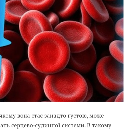
якому вона стає занадто густою, може
ань серцево-судинної системи. В такому