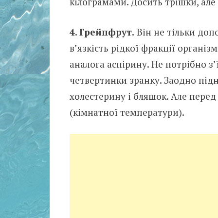
кілограмами. Досить трішки, але 
4. Грейпфрут.
Він не тільки доп
в’язкість рідкої фракції організ
аналога аспірину. Не потрібно з’
четвертинки зранку. Заодно підні
холестерину і бляшок. Але пере
(кімнатної температури).