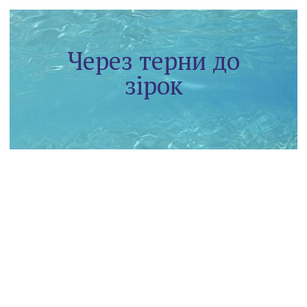
Через терни до
зірок