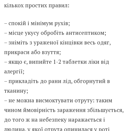
кількох простих правил:
– спокій і мінімум рухів;
– місце укусу обробіть антисептиком;
– зніміть з ураженої кінцівки весь одяг,
прикраси або взуття;
– якщо є, випийте 1-2 таблетки ліки від
алергії;
– прикладіть до рани лід, обгорнутий в
тканину;
– не можна висмоктувати отруту: таким
чином ймовірність зараження збільшується,
до того ж на небезпеку наражається і
людина, у якої отрута опинилася у роті