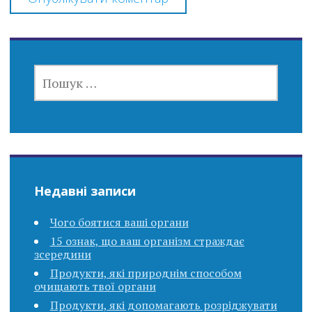
ПОШУК:
Недавні записи
Чого боятися ваші органи
15 ознак, що ваш організм страждає
зсередини
Продукти, які природнім способом
очищають твої органи
Продукти, які допомагають розріджувати