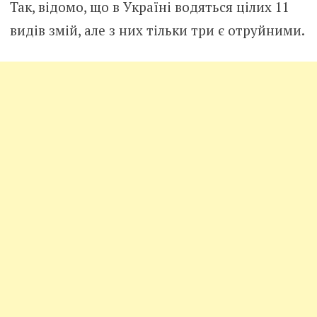
Так, відомо, що в Україні водяться цілих 11
видів змій, але з них тільки три є отруйними.