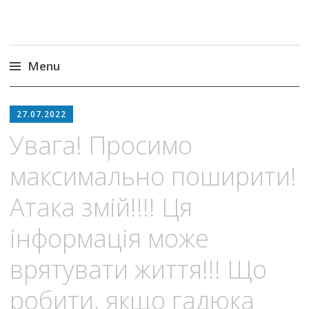
Menu
Skip
to
27.07.2022
content
Увага! Просимо
максимально поширити!
Атака змій!!!! Ця
інформація може
врятувати життя!!! Що
робити, якщо гадюка