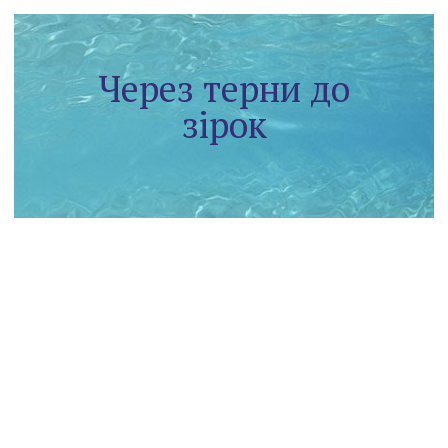
Через терни до
зірок