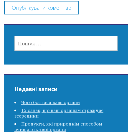
ПОШУК:
Недавні записи
Чого боятися ваші органи
15 ознак, що ваш організм страждає
зсередини
Продукти, які природнім способом
очищають твої органи