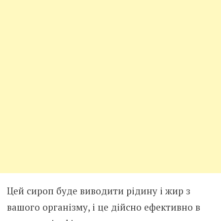
Цей сироп буде виводити рідину і жир з
вашого організму, і це дійсно ефективно в