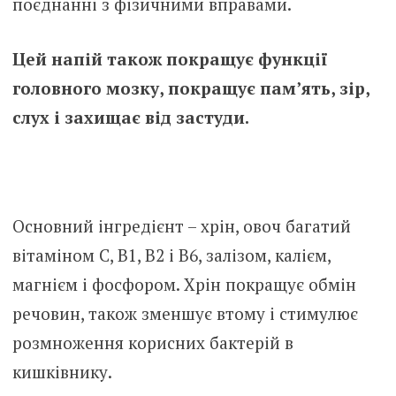
поєднанні з фізичними вправами.
Цей напій також покращує функції
головного мозку, покращує пам’ять, зір,
слух і захищає від застуди.
Основний інгредієнт – хрін, овоч багатий
вітаміном С, В1, В2 і В6, залізом, калієм,
магнієм і фосфором. Хрін покращує обмін
речовин, також зменшує втому і стимулює
розмноження корисних бактерій в
кишківнику.