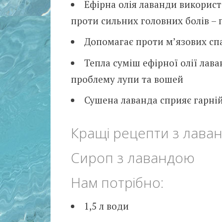
Ефірна олія лаванди використ
проти сильних головних болів – 
Допомагає проти м’язових сп
Тепла суміш ефірної олії лава
проблему лупи та вошей
Сушена лаванда сприяє гарній
Кращі рецепти з лава
Сироп з лавандою
Нам потрібно:
1,5 л води