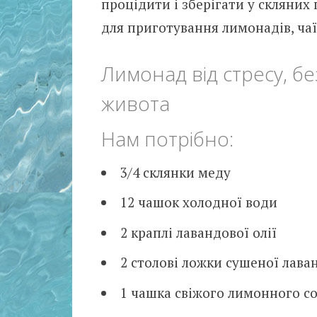
процідити і зберігати у скляни
для приготування лимонадів, чаїв
Лимонад від стресу, без
живота
Нам потрібно:
3/4 склянки меду
12 чашок холодної води
2 краплі лавандової олії
2 столові ложки сушеної лава
1 чашка свіжого лимонного с