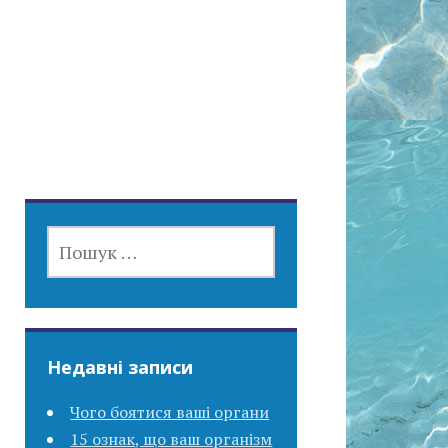
ПОШУК:
Недавні записи
Чого боятися ваші органи
15 ознак, що ваш організм