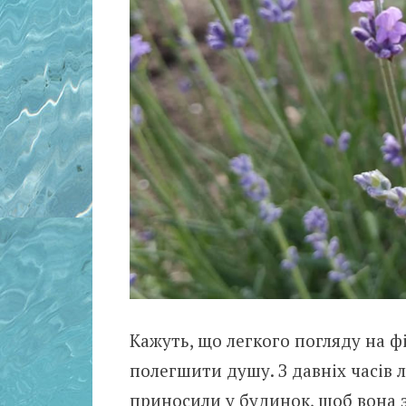
Кажуть, що легкого погляду на ф
полегшити душу. З давніх часів 
приносили у будинок, щоб вона зц