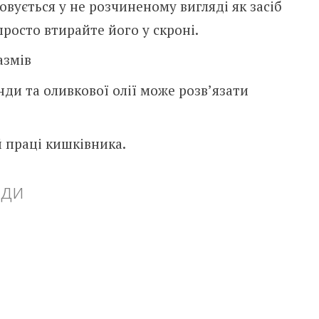
овується у не розчиненому вигляді як засіб
просто втирайте його у скроні.
азмів
нди та оливкової олії може розв’язати
 праці кишківника.
нди