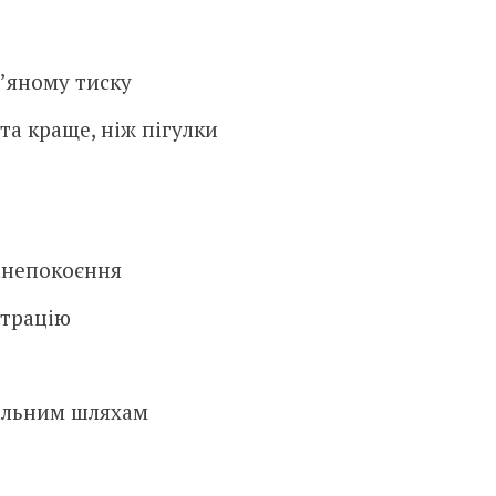
’яному тиску
а краще, ніж пігулки
занепокоєння
нтрацію
альним шляхам