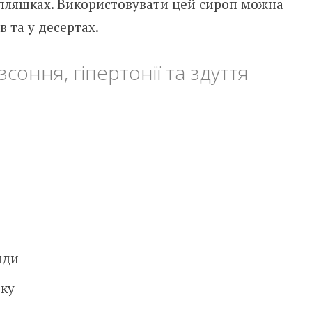
х пляшках. Використовувати цей сироп можна
 та у десертах.
соння, гіпертонії та здуття
нди
оку