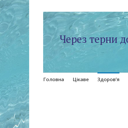
Через терни д
Skip
Головна
Цікаве
Здоров’я
to
content