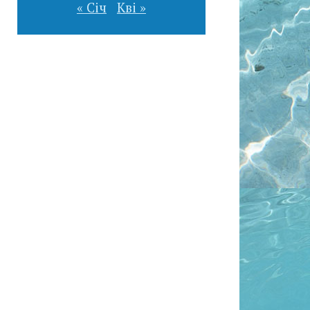
« Січ
Кві »