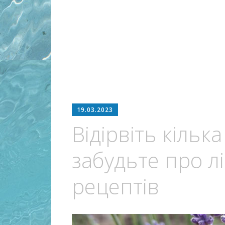
19.03.2023
Відірвіть кільк
забудьте про лі
рецептів