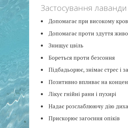
Застосування лаванди
Допомагає при високому кров
Допомагає проти здуття живот
Знищує цвіль
Бореться проти безсоння
Підбадьорює, знімає стрес і 
Позитивно впливає на конце
Лікує гнійні рани і пухирі
Надає розслаблюючу дію дих
Прискорює загоєння опіків