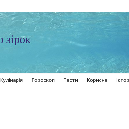
о зірок
Кулінарія
Гороскоп
Тести
Корисне
Істор