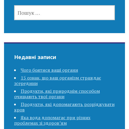
ПОШУК:
Недавні записи
Чого боятися ваші органи
15 ознак, що ваш організм страждає
зсередини
Продукти, які природнім способом
очищають твої органи
Продукти, які допомагають розріджувати
кров
Яка вода допомагає при різних
проблемах зі здоров’ям