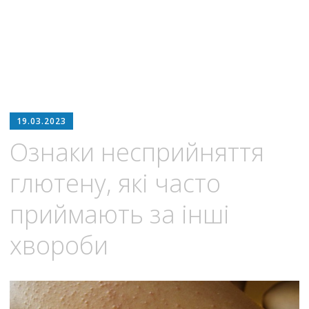
19.03.2023
Ознаки несприйняття
глютену, які часто
приймають за інші
хвороби