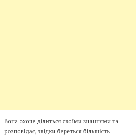
Вона охоче ділиться своїми знаннями та
розповідає, звідки береться більшість