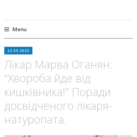
Menu
Skip
to
22.03.2023
content
Лікар Марва Оганян:
“Хвороба йде від
кишківника!” Поради
досвідченого лікаря-
натуропата.