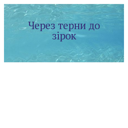
Через терни до
зірок