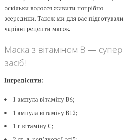
оскільки волосся живити потрібно
зсередини. Також ми для вас підготували
чарівні рецепти масок.
Маска з вітаміном В — супер
засіб!
Інгредієнти:
1 ампула вітаміну В6;
1 ампула вітаміну В12;
1 г вітаміну С;
2 ст. л. реп’яхової олії;