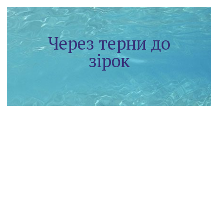
Через терни до
зірок