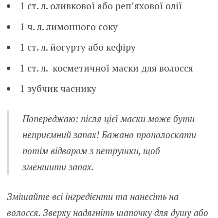
1 ст. л. оливкової або реп’яхової олії
1 ч. л. лимонного соку
1 ст. л. йогурту або кефіру
1 ст. л. косметичної маски для волосся
1 зубчик часнику
Попереджаю: після цієї маски може бути
неприємний запах! Бажано прополоскати
потім відваром з петрушки, щоб
зменшити запах.
Змішайте всі інгредієнти та нанесіть на
волосся. Зверху надягніть шапочку для душу або