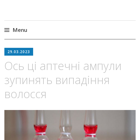
Menu
Skip
to
29.03.2023
content
Ось ці аптечні ампули
зупинять випадіння
волосся