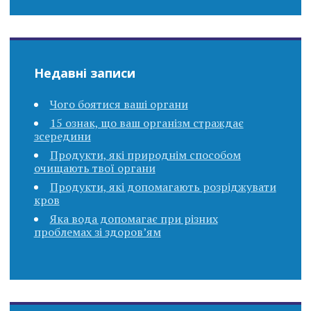
Недавні записи
Чого боятися ваші органи
15 ознак, що ваш організм страждає
зсередини
Продукти, які природнім способом
очищають твої органи
Продукти, які допомагають розріджувати
кров
Яка вода допомагає при різних
проблемах зі здоров’ям