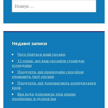
ПОШУК:
Недавні записи
Чого боятися ваші органи
15 ознак, що ваш організм страждає
зсередини
Продукти, які природнім способом
очищають твої органи
Продукти, які допомагають розріджувати
кров
Яка вода допомагає при різних
проблемах зі здоров’ям