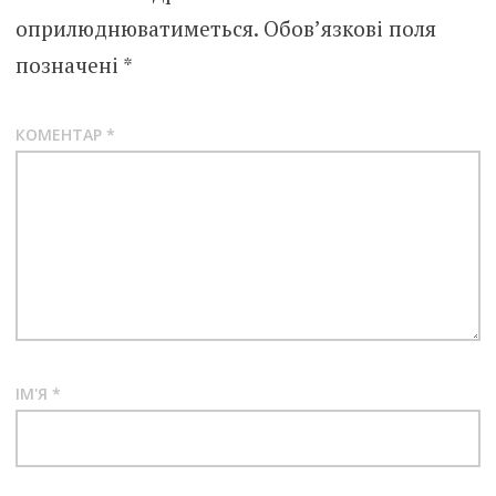
оприлюднюватиметься.
Обов’язкові поля
позначені
*
КОМЕНТАР
*
ІМ'Я
*