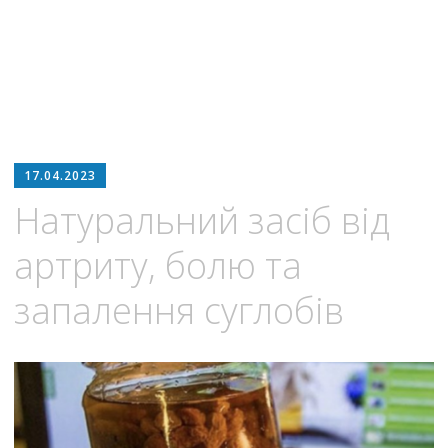
17.04.2023
Натуральний засіб від
артриту, болю та
запалення суглобів