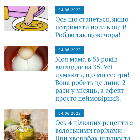
04.06.2023
Ось що станеться, якщо
потримати ноги в оцті!
Роблю так щовечора!
04.06.2023
Моя мама в 55 років
виглядає на 35! Усі
думають, що ми сестри!
Вона робить цe лише 2
рази у місяць, а ефект –
просто неймовірний!
04.06.2023
Ось 4 цілющих рецепти з
волоськими горіхами –
При хворобах шлунку та