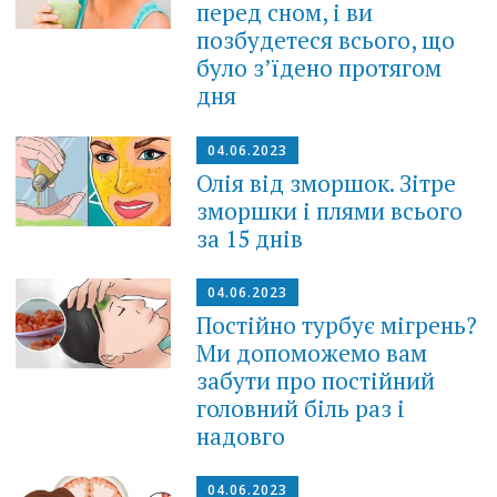
перед сном, і ви
позбудетеся всього, що
було з’їдено протягом
дня
04.06.2023
Олія від зморшок. Зітре
зморшки і плями всього
за 15 днів
04.06.2023
Постійно турбує мігрень?
Ми допоможемо вам
забути про постійний
головний біль раз і
надовго
04.06.2023