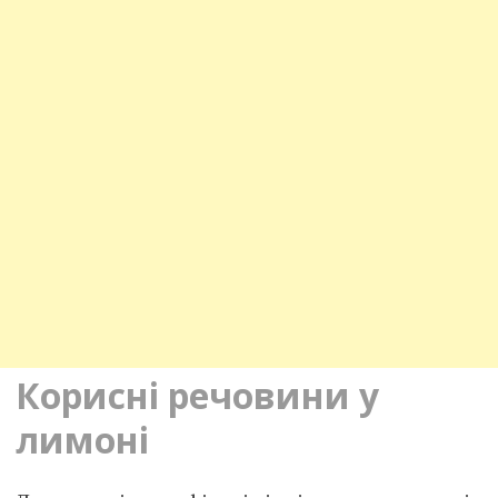
Корисні речовини у
лимоні