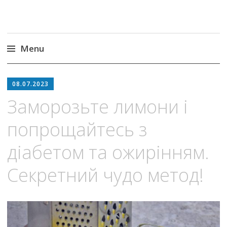
Menu
Skip
to
08.07.2023
content
Заморозьте лимони і
попрощайтесь з
діабетом та ожирінням.
Секретний чудо метод!