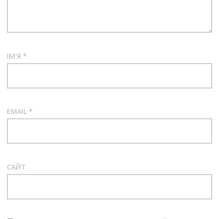
ІМ'Я
*
EMAIL
*
САЙТ