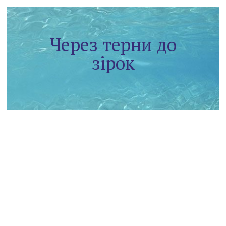
Через терни до
зірок