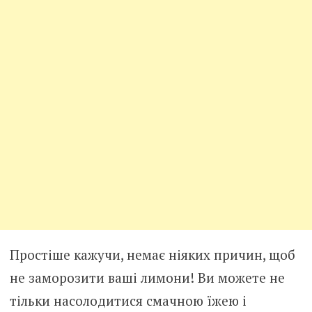
Простіше кажучи, немає ніяких причин, щоб
не заморозити ваші лимони! Ви можете не
тільки насолодитися смачною їжею і