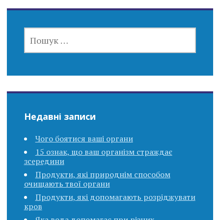
ПОШУК:
Недавні записи
Чого боятися ваші органи
15 ознак, що ваш організм страждає
зсередини
Продукти, які природнім способом
очищають твої органи
Продукти, які допомагають розріджувати
кров
Яка вода допомагає при різних