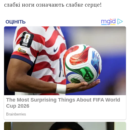
слабкі ноги означають слабке серце!