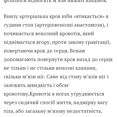
фізіологи відносять м’язи нижніх кінцівок.
Внизу артеріальна кров ніби «втикається» в
судини стоп (артеріовенозні анастомози), і
починається венозний кровотік, який
піднімається вгору, проти закону гравітації,
повертаючи кров до серця. Венам
допомагають повернути кров назад до серця
не тільки і не стільки венозні клапани,
скільки м’язи ніг. Саме від стану м’язів ніг і
залежить швидкість і обсяг
кровотоку.Кровотік в ногах утруднюється
через сидячий спосіб життя, надмірну вагу
тіла, або загальну м’язову недостатність.