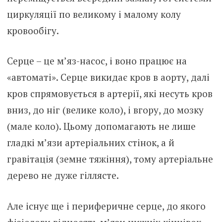
циркуляції по великому і малому колу
кровообігу.
Серце – це м’яз-насос, і воно працює на
«автоматі». Серце викидає кров в аорту, далі
кров спрямовується в артерії, які несуть кров
вниз, до ніг (велике коло), і вгору, до мозку
(мале коло). Цьому допомагають не лише
гладкі м’язи артеріальних стінок, а й
гравітація (земне тяжіння), тому артеріальне
дерево не дуже гіллясте.
Але існує ще і периферичне серце, до якого