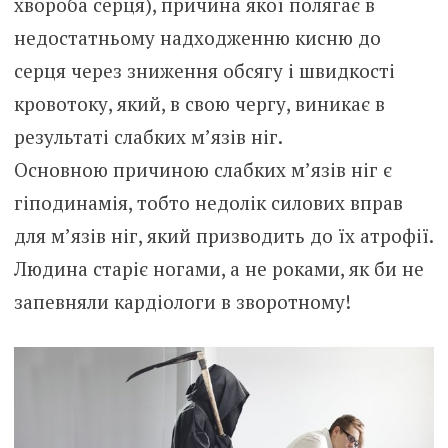
хвороба серця), причина якої полягає в
недостатньому надходженню кисню до
серця через зниження обсягу і швидкості
кровотоку, який, в свою чергу, виникає в
результаті слабких м’язів ніг.
Основною причиною слабких м’язів ніг є
гіподинамія, тобто недолік силових вправ
для м’язів ніг, який призводить до їх атрофії.
Людина старіє ногами, а не роками, як би не
запевняли кардіологи в зворотному!